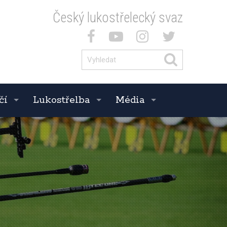
Český lukostřelecký svaz
čí
Lukostřelba
Média