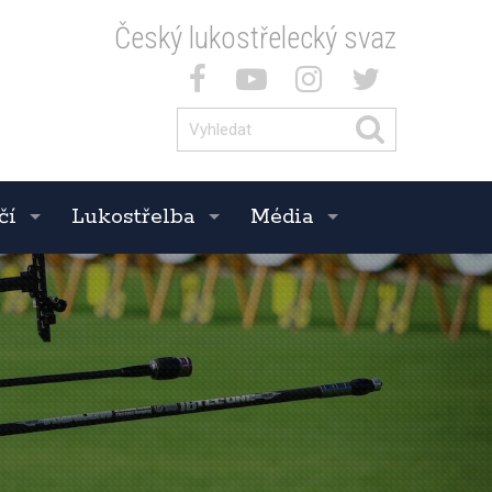
Český lukostřelecký svaz
čí
Lukostřelba
Média