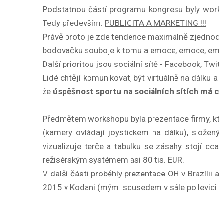
Podstatnou částí programu kongresu byly works
Tedy především:
PUBLICITA A MARKETING !!!
Právě proto je zde tendence maximálně zjednoduš
bodovačku souboje k tomu a emoce, emoce, emoce,
Další prioritou jsou sociální sítě - Facebook, Twit
Lidé chtějí komunikovat, být virtuálně na dálku 
že
úspěšnost sportu na sociálních sítích má ce
Předmětem workshopu byla prezentace firmy, která
(kamery ovládají joystickem na dálku), složený
vizualizuje terče a tabulku se zásahy stojí c
režisérským systémem asi 80 tis. EUR.
V další části proběhly prezentace OH v Brazílii
2015 v Kodani (mým sousedem v sále po levici 