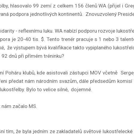
olby, hlasovalo 99 zemí z celkem 156 členů WA (přijel i Gr
zovaná podpora jednotlivých kontinentů. Znovuzvolený Presi
arity - reflexnímu luku. WA nabízí podporu rozvoje lukostře
a je 20-40 tis. $. Tento trenér pracuje s 1 nebo 3 talentov
také, že výstupem bývá kvalifikace takto vypiplaného lukost
m 92 dnů při přímém tréninku?
ní Poháru klubů, kde asistovali zástupci MOV včetně Sergeje
ověřeni předat nám národním svazům, dále předsedům komi
ukostřelby. Bylo to velice silné, dojemné.
už nám začalo MS.
yšní tím, že byla jedním ze zakladatelů světové lukostřelec