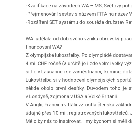
-Kvalifikace na závodech WA – MS, Světový poh
-Přejmenování sestav s názvem FITA na název 
-Rozšíření SET systému do soutěže družstev Refl
WA udělala od dob svého vzniku obrovský posun
financování WA?
Z olympijské lukostřelby. Po olympiádě dostáváme
4 mil.CHF ročně (a určitě je i zde velmi velký 
sídlo v Lausanne i se zaměstnanci, komise, do
Lukostřelba si v hodnocení olympijských sportů po
někde okolo první desítky. Důvodem toho je s
v Londýně, zejména v USA a Velké Británii.
V Anglii, Francii a v Itálii vzrostla členská zákla
údajně přes 10 mil. registrovaných lukostřelců.
Mělo by nás to inspirovat. I my bychom si měli dá