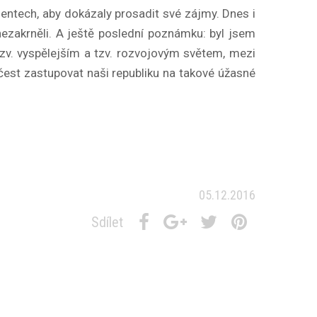
nentech, aby dokázaly prosadit své zájmy. Dnes i
nezakrněli. A ještě poslední poznámku: byl jsem
tzv. vyspělejším a tzv. rozvojovým světem, mezi
á čest zastupovat naši republiku na takové úžasné
05.12.2016
Sdílet