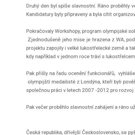
Druhý den byl spíše slavnostní. Ráno proběhly v
Kandidatury byly připraveny a byla cítit organi
Pokračovaly Workshopy, program olympijské solid
Zjednodušeně jeho mise je hrazena z WA, podpor
projektu zapojily i velké lukostřelecké země a 
kdy například v jednom roce tráví s lukostřelce
Pak přišly na řadu ocenění funkcionářů, vyhláše
olympijští medailisté z Londýna, kteří byli p
společnou práci v letech 2007 -2012 pro rozvoj l
Pak večer proběhlo slavnostní zahájení a ráno 
Česká republika, dřívější Československo, se p