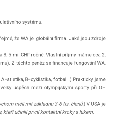
ulativního systému.
jmé, že WA je globální firma. Jaké jsou zdroje
ca 3, 5 mil.CHF ročně. Vlastní příjmy máme cca 2,
lamu). Z těchto peněz se financuje fungování WA,
=atletika, B=cyklistika, fotbal...) Prakticky jsme
 velký úspěch mezi olympijskými sporty při OH
chom měli mít základnu 3-6 tis. členů.
) V USA je
kteří učinili první kontaktní kroky s lukem.