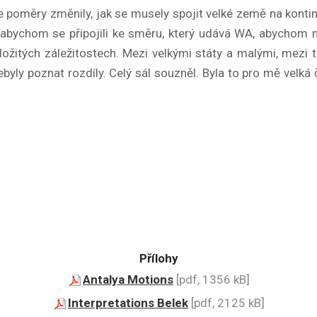
e poměry změnily, jak se musely spojit velké země na konti
, abychom se připojili ke směru, který udává WA, abychom 
ožitých záležitostech. Mezi velkými státy a malými, mezi 
ebyly poznat rozdíly. Celý sál souzněl. Byla to pro mě velk
Přílohy
Antalya Motions
[pdf, 1356 kB]
Interpretations Belek
[pdf, 2125 kB]