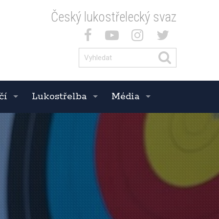
Český lukostřelecký svaz
čí
Lukostřelba
Média