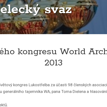
elecký svaz
vého kongresu World Arch
2013
Světový kongres Lukostřelba za účasti 98 členských asociací
u generálního tajemníka WA, pana Toma Dielena a hlasován
ektů.