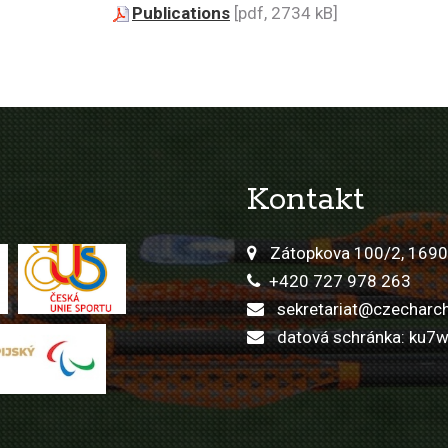
Publications
[pdf, 2734 kB]
Kontakt
Zátopkova 100/2, 1690
+420 727 978 263
sekretariat@czecharch
datová schránka: ku7