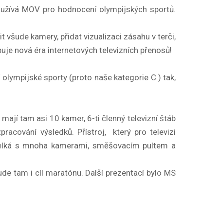
používá MOV pro hodnocení olympijských sportů.
všude kamery, přidat vizualizaci zásahu v terči,
uje nová éra internetových televizních přenosů!
 olympijské sporty (proto naše kategorie C.) tak,
mají tam asi 10 kamer, 6-ti členný televizní štáb
racování výsledků. Přístroj, který pro televizi
r, velká s mnoha kamerami, směšovacím pultem a
ude tam i cíl maratónu. Další prezentací bylo MS