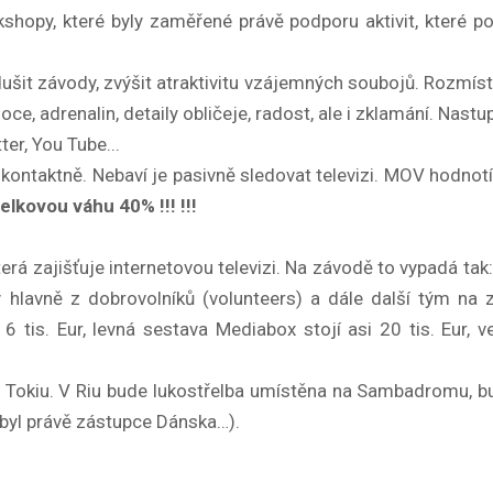
hopy, které byly zaměřené právě podporu aktivit, které 
it závody, zvýšit atraktivitu vzájemných soubojů. Rozmístit 
 adrenalin, detaily obličeje, radost, ale i zklamání. Nastup
ter, You Tube...
a kontaktně. Nebaví je pasivně sledovat televizi. MOV hodnotí
lkovou váhu 40% !!! !!!
 zajišťuje internetovou televizi. Na závodě to vypadá tak: 
 hlavně z dobrovolníků (volunteers) a dále další tým na zp
ca 6 tis. Eur, levná sestava Mediabox stojí asi 20 tis. Eu
 a Tokiu. V Riu bude lukostřelba umístěna na Sambadromu, b
byl právě zástupce Dánska…).