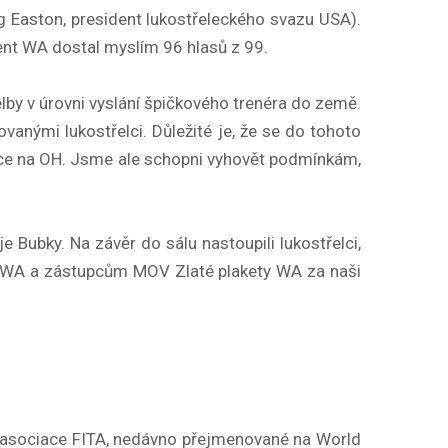
eg Easton, president lukostřeleckého svazu USA).
dent WA dostal myslím 96 hlasů z 99.
lby v úrovni vyslání špičkového trenéra do země.
anými lukostřelci. Důležité je, že se do tohoto
řelce na OH. Jsme ale schopni vyhovět podmínkám,
 Bubky. Na závěr do sálu nastoupili lukostřelci,
sí WA a zástupcům MOV Zlaté plakety WA za naši
ké asociace FITA, nedávno přejmenované na World