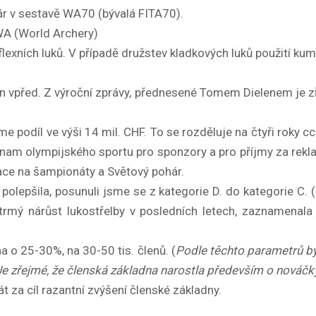
ár v sestavě WA70 (bývalá FITA70).
WA (World Archery)
exních luků. V případě družstev kladkových luků použití kum
 vpřed. Z výroční zprávy, přednesené Tomem Dielenem je zře
 podíl ve výši 14 mil. CHF. To se rozděluje na čtyři roky c
význam olympijského sportu pro sponzory a pro příjmy za rek
tace na šampionáty a Světový pohár.
lepšila, posunuli jsme se z kategorie D. do kategorie C. ( A
trmý nárůst lukostřelby v posledních letech, zaznamenala
dna o 25-30%, na 30-50 tis. členů. (
Podle těchto parametrů by
Je zřejmé, že členská základna narostla především o nováčky, 
t za cíl razantní zvýšení členské základny.