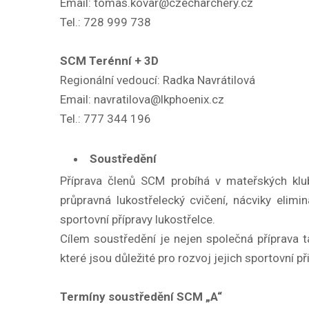
Email: tomas.kovar@czecharchery.cz
Tel.: 728 999 738
SCM Terénní + 3D
Regionální vedoucí: Radka Navrátilová
Email: navratilova@lkphoenix.cz
Tel.: 777 344 196
Soustředění
Příprava členů SCM probíhá v mateřských kl
průpravná lukostřelecký cvičení, nácviky elimi
sportovní přípravy lukostřelce.
Cílem soustředění je nejen společná příprava t
které jsou důležité pro rozvoj jejich sportovní 
Termíny soustředění SCM „A“