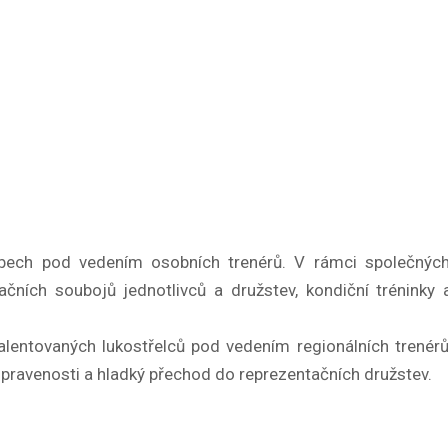
ubech pod vedením osobních trenérů. V rámci společný
načních soubojů jednotlivců a družstev, kondiční tréninky
alentovaných lukostřelců pod vedením regionálních trenérů a
připravenosti a hladký přechod do reprezentačních družstev.