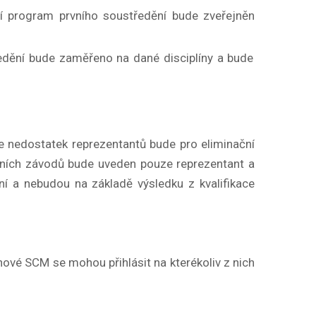
ní program prvního soustředění bude zveřejněn
edění bude zaměřeno na dané disciplíny a bude
e nedostatek reprezentantů bude pro eliminační
čních závodů bude uveden pouze reprezentant a
ní a nebudou na základě výsledku z kvalifikace
ové SCM se mohou přihlásit na kterékoliv z nich