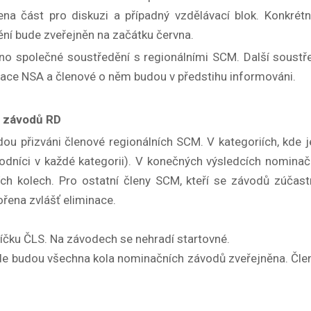
na část pro diskuzi a případný vzdělávací blok. Konkrét
ní bude zveřejněn na začátku června.
no společné soustředění s regionálními SCM. Další soustř
otace NSA a členové o něm budou v předstihu informováni.
h závodů RD
u přizváni členové regionálních SCM. V kategoriích, kde j
dníci v každé kategorii). V konečných výsledcích nomina
ních kolech. Pro ostatní členy SCM, kteří se závodů zúčast
ořena zvlášť eliminace.
čku ČLS. Na závodech se nehradí startovné.
kde budou všechna kola nominačních závodů zveřejněna. Člen