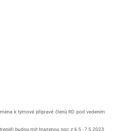
ejména k týmové přípravě členů RD pod vedením
 trenéři budou mít hrazenou noc z 6.5.-7.5.2023.