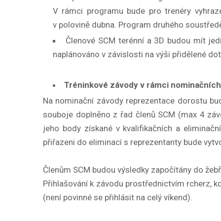
V rámci programu bude pro trenéry vyhraze
v polovině dubna. Program druhého soustředě
Členové SCM terénní a 3D budou mít jed
naplánováno v závislosti na výši přidělené d
Tréninkové závody v rámci nominačníc
Na nominační závody reprezentace dorostu budo
souboje doplněno z řad členů SCM (max 4 závo
jeho body získané v kvalifikačních a eliminač
přiřazeni do eliminací s reprezentanty bude vytv
Členům SCM budou výsledky započítány do žebří
Přihlašování k závodu prostřednictvím rcherz, 
(není povinné se přihlásit na celý víkend).