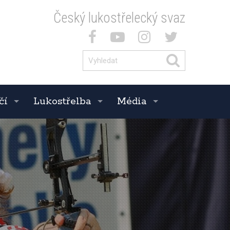
Český lukostřelecký svaz
čí
Lukostřelba
Média