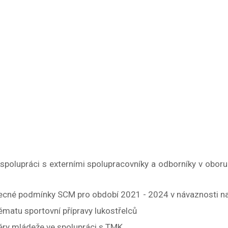
spolupráci s externími spolupracovníky a odborníky v oboru 
cné podmínky SCM pro období 2021 - 2024 v návaznosti na ú
ématu sportovní přípravy lukostřelců
éry mládeže ve spolupráci s TMK