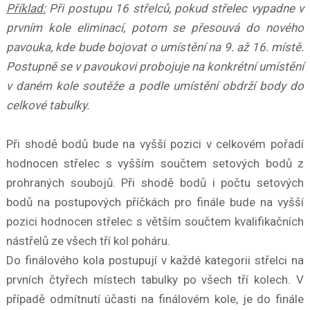
Příklad:
Při postupu 16 střelců, pokud střelec vypadne v
prvním kole eliminací, potom se přesouvá do nového
pavouka, kde bude bojovat o umístění na 9. až 16. místě.
Postupně se v pavoukovi probojuje na konkrétní umístění
v daném kole soutěže a podle umístění obdrží body do
celkové tabulky.
Při shodě bodů bude na vyšší pozici v celkovém pořadí
hodnocen střelec s vyšším součtem setových bodů z
prohraných soubojů. Při shodě bodů i počtu setových
bodů na postupových příčkách pro finále bude na vyšší
pozici hodnocen střelec s větším součtem kvalifikačních
nástřelů ze všech tří kol poháru.
Do finálového kola postupují v každé kategorii střelci na
prvních čtyřech místech tabulky po všech tří kolech. V
případě odmítnutí účasti na finálovém kole, je do finále