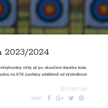
a 2023/2024
veřejňovány vždy až po skončení daného kola.
budou na STK zasílány odděleně od výsledkové
30.10.2021
(at)
Sdílet