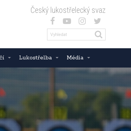
Český lukostřelecký svaz
čí
Lukostřelba
Média