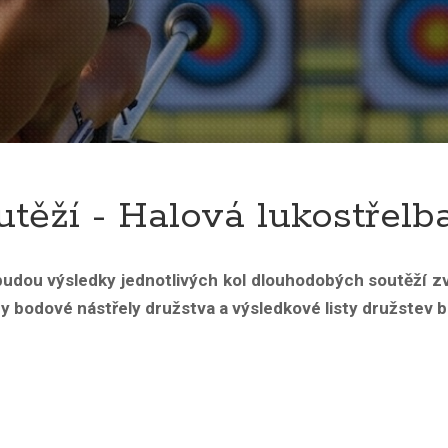
utěží - Halová lukostřelb
udou výsledky jednotlivých kol dlouhodobých soutěží z
y bodové nástřely družstva a výsledkové listy družstev 