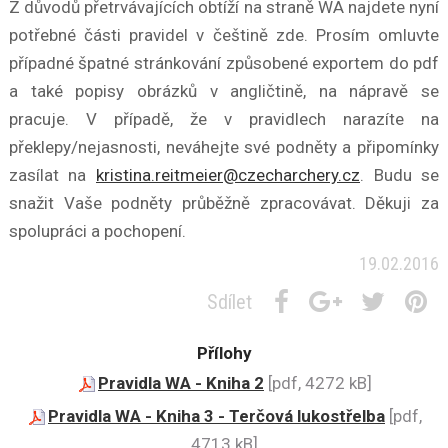
Z důvodů přetrvávajících obtíží na straně WA najdete nyní
potřebné části pravidel v češtině zde. Prosím omluvte
případné špatné stránkování způsobené exportem do pdf
a také popisy obrázků v angličtině, na nápravě se
pracuje. V případě, že v pravidlech narazíte na
překlepy/nejasnosti, neváhejte své podněty a připomínky
zasílat na
kristina.reitmeier@czecharchery.cz
. Budu se
snažit Vaše podněty průběžně zpracovávat. Děkuji za
spolupráci a pochopení.
19.02.2016
Sdílet
Přílohy
Pravidla WA - Kniha 2
[pdf, 4272 kB]
Pravidla WA - Kniha 3 - Terčová lukostřelba
[pdf,
4713 kB]