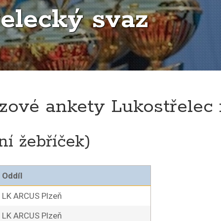
elecký svaz
ězové ankety Lukostřelec 
ní žebříček)
Oddíl
LK ARCUS Plzeň
LK ARCUS Plzeň