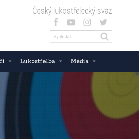
Český lukostřelecký svaz
čí
Lukostřelba
Média