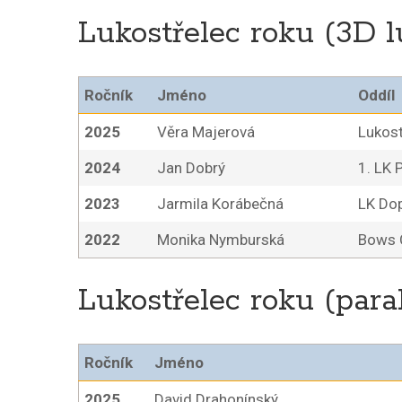
Lukostřelec roku (3D l
Ročník
Jméno
Oddíl
2025
Věra Majerová
Lukost
2024
Jan Dobrý
1. LK 
2023
Jarmila Korábečná
LK Do
2022
Monika Nymburská
Bows 
Lukostřelec roku (para
Ročník
Jméno
2025
David Drahonínský