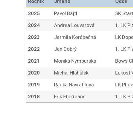
Ročník
Jméno
Oddíl
2025
Pavel Bajtl
SK Star
2024
Andrea Louvarová
1. LK P
2023
Jarmila Korábečná
LK Dop
2022
Jan Dobrý
1. LK P
2021
Monika Nymburská
Bows Cl
2020
Michal Hlahůlek
Lukostř
2019
Radka Navrátilová
LK Phoe
2018
Erik Ebermann
1. LK P