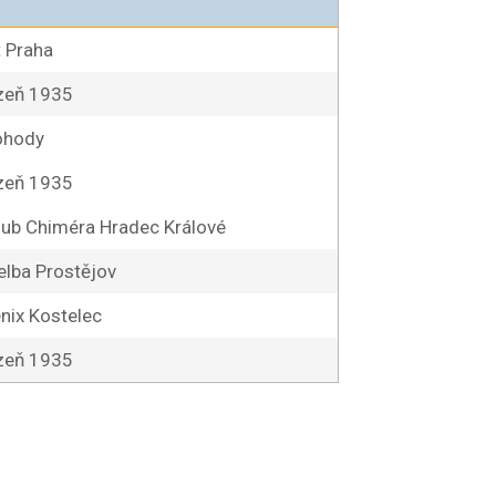
t Praha
lzeň 1935
ohody
lzeň 1935
ub Chiméra Hradec Králové
elba Prostějov
nix Kostelec
lzeň 1935