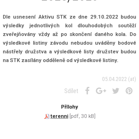
Dle usnesení Aktivu STK ze dne 29.10.2022 budou
výsledky jednotlivých kol dlouhodobých soutěží
zveřejňovány vždy až po skončení daného kola. Do
výsledkové listiny závodu nebudou uváděny bodové
nástřely družstva a výsledkové listy družstev budou
na STK zasílány odděleně od výsledkové listiny.
05.04.2022
(at)
Sdílet
Přílohy
terenni
[pdf, 30 kB]