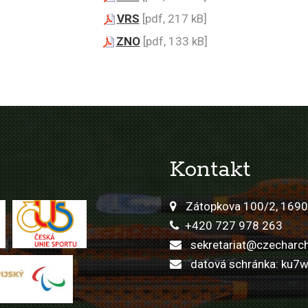
VRS
[pdf, 217 kB]
ZNO
[pdf, 133 kB]
Kontakt
Zátopkova 100/2, 1690
+420 727 978 263
sekretariat@czecharch
datová schránka: ku7