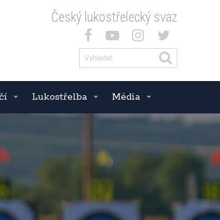
Český lukostřelecký svaz
čí
Lukostřelba
Média