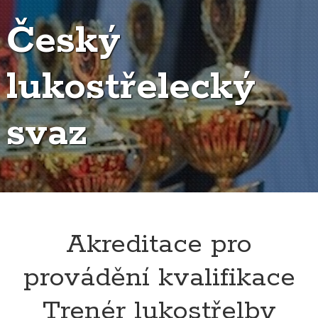
Český
lukostřelecký
svaz
Akreditace pro
provádění kvalifikace
Trenér lukostřelby