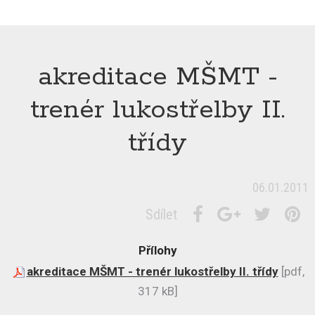
akreditace MŠMT -
trenér lukostřelby II.
třídy
06.01.2011
Sdílet
Přílohy
akreditace MŠMT - trenér lukostřelby II. třídy
[pdf,
317 kB]