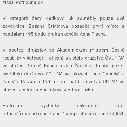
získal Petr Šuhájek.
V kategorii ženy kladkový luk soutěžily pouze dvě
závodnice. Zuzana Štětinová obsadila první místo s
nástřelem 495 bodů, druhá skončila Anna Plachá.
V soutěži družstev se Akademickým mistrem České
republiky v kategorii reflexní luk stalo družstvo ČVUT "A"
ve složení Tomáš Beneš a Jan Žegklitz, druhou pozici
vystřílelo družstvo ZČU "A" ve složení Jana Cimická a
Tadeáš Kalvas a třetí místo patří družstvu UK "A" ve
složení Jindřiška Vaněčková a Vít Vejražka.
Podrobné výsledky naleznete zde:
https://frontend.rcherz.com/competitions/detail/7406/