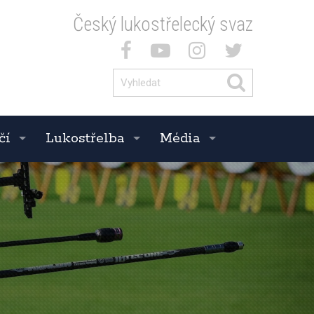
Český lukostřelecký svaz
čí
Lukostřelba
Média