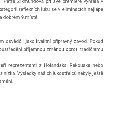
. Petra Zikmundová při své premiéře vyhrála v
ategorii reflexních luků se v eliminacích nejlépe
 na dobrém 9.místě.
 osvědčil jako kvalitní přípravný závod. Pokud
 soustředění příjemnou změnou oproti tradičnímu
kteří reprezentanti z Holandska, Rakouska nebo
 nízká. Výsledky našich lukostřelců nebyly ještě
lamání.