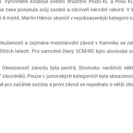
i. Vyrovnané souboje svedlo družstvo mužů KL a mixu KL
ina zase posunula svůj osobní a zároveň národní rekord. V k
ní 4.místě. Martin Hámor skončil v nejobsazenější kategorii
zkušeností a zejména mezinárodní závod v Kamniku se nám
 příštích letech. Pro samotné členy SCM/RD bylo slovinské
 Obsazenost závodu byla pestrá, Slovinsko navštívili ně
závodníků. Pouze v juniorských kategoriích byla obsazenost
ně pro začátek sezóny a první závod se nejednalo o větší zk