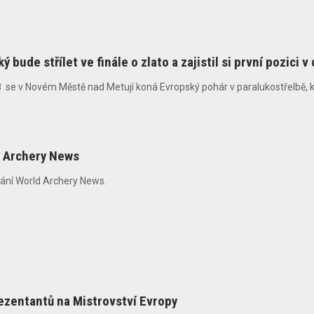
 bude střílet ve finále o zlato a zajistil si první pozici
se v Novém Městě nad Metují koná Evropský pohár v paralukostřelbě, kam
d Archery News
dání World Archery News.
ezentantů na Mistrovství Evropy