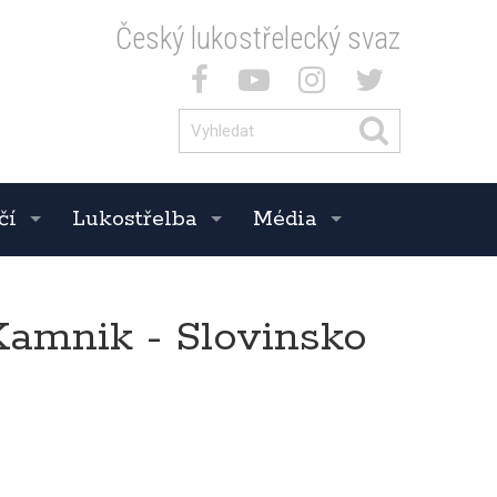
Český lukostřelecký svaz
čí
Lukostřelba
Média
 Kamnik - Slovinsko