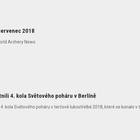
červenec 2018
World Archery News.
nili 4. kola Světového poháru v Berlíně
i 4. kola Světového poháru v terčové lukostřelbě 2018, které se konalo v t