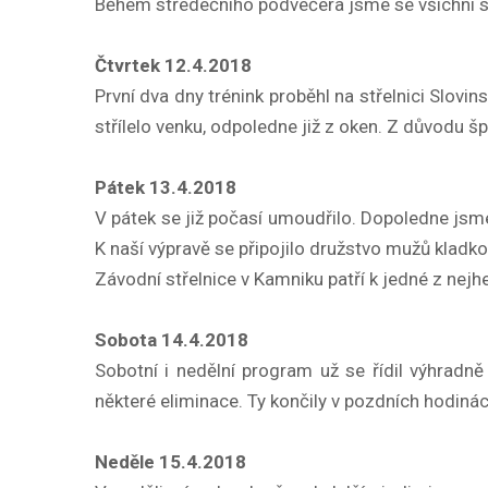
Během středečního podvečera jsme se všichni sešl
Čtvrtek 12.4.2018
První dva dny trénink proběhl na střelnici Slov
střílelo venku, odpoledne již z oken. Z důvodu š
Pátek 13.4.2018
V pátek se již počasí umoudřilo. Dopoledne jsme 
K naší výpravě se připojilo družstvo mužů kladko
Závodní střelnice v Kamniku patří k jedné z nejhe
Sobota 14.4.2018
Sobotní i nedělní program už se řídil výhradně
některé eliminace. Ty končily v pozdních hodiná
Neděle 15.4.2018