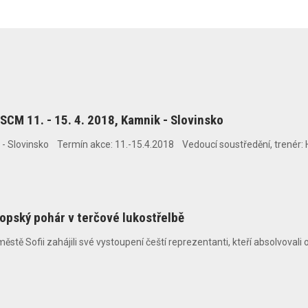
SCM 11. - 15. 4. 2018, Kamnik - Slovinsko
 - Slovinsko Termín akce: 11.-15.4.2018 Vedoucí soustředění, trenér: H
opský pohár v terčové lukostřelbě
ě Sofii zahájili své vystoupení čeští reprezentanti, kteří absolvovali ofici