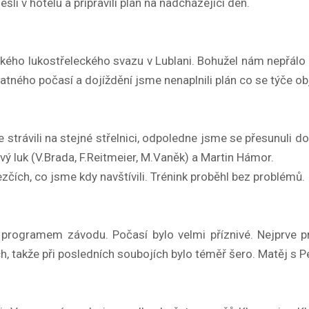
i v hotelu a připravili plán na nadcházející den.
inského lukostřeleckého svazu v Lublani. Bohužel nám nepřálo
patného počasí a dojíždění jsme nenaplnili plán co se týče o
strávili na stejné střelnici, odpoledne jsme se přesunuli do 
vý luk (V.Brada, F.Reitmeier, M.Vaněk) a Martin Hámor.
zčích, co jsme kdy navštívili. Trénink proběhl bez problémů.
 programem závodu. Počasí bylo velmi příznivé. Nejprve pr
ch, takže při posledních soubojích bylo téměř šero. Matěj s