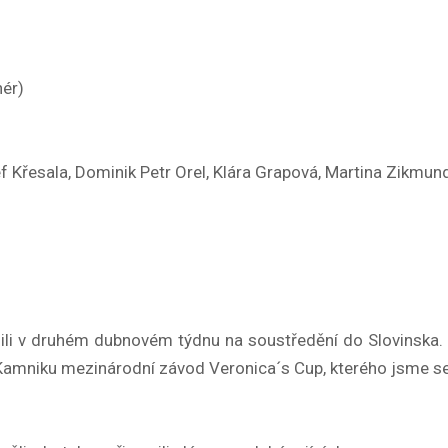
nér)
ef Křesala, Dominik Petr Orel, Klára Grapová, Martina Zikm
azili v druhém dubnovém týdnu na soustředění do Slovinska.
Kamniku mezinárodní závod Veronica´s Cup, kterého jsme se 