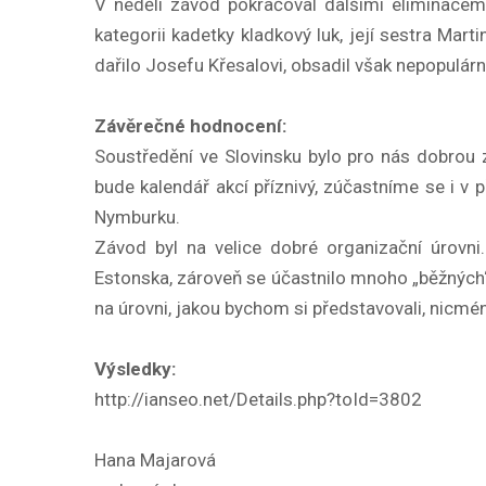
V neděli závod pokračoval dalšími eliminacem
kategorii kadetky kladkový luk, její sestra Mart
dařilo Josefu Křesalovi, obsadil však nepopulár
Závěrečné hodnocení:
Soustředění ve Slovinsku bylo pro nás dobrou 
bude kalendář akcí příznivý, zúčastníme se i v
Nymburku.
Závod byl na velice dobré organizační úrovni.
Estonska, zároveň se účastnilo mnoho „běžných“ 
na úrovni, jakou bychom si představovali, nicmé
Výsledky:
http://ianseo.net/Details.php?toId=3802
Hana Majarová