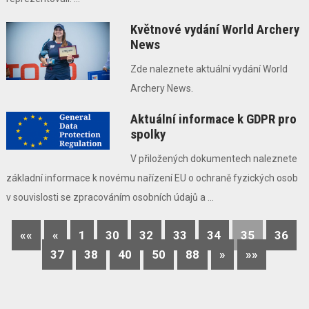
Květnové vydání World Archery
News
Zde naleznete aktuální vydání World
Archery News.
Aktuální informace k GDPR pro
spolky
V přiložených dokumentech naleznete
základní informace k novému nařízení EU o ochraně fyzických osob
v souvislosti se zpracováním osobních údajů a ...
««
«
1
30
32
33
34
35
36
37
38
40
50
88
»
»»