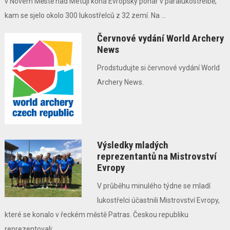
v Novém Městě nad Metují koná Evropský pohár v paralukostřelbě,
kam se sjelo okolo 300 lukostřelců z 32 zemí. Na ...
Červnové vydání World Archery
News
Prodstudujte si červnové vydání World
Archery News.
Výsledky mladých
reprezentantů na Mistrovství
Evropy
V průběhu minulého týdne se mladí
lukostřelci účastnili Mistrovství Evropy,
které se konalo v řeckém městě Patras. Českou republiku
reprezentovali: ...