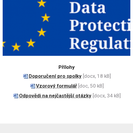
Přílohy
Doporučení pro spolky
[docx, 18 kB]
Vzorový formulář
[doc, 50 kB]
Odpovědi na nejčastější otázky
[docx, 34 kB]