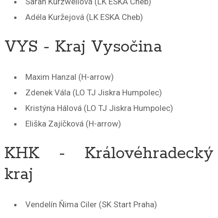
Sarah Kurzweilová (LK ESKA Cheb)
Adéla Kuržejová (LK ESKA Cheb)
VYS - Kraj Vysočina
Maxim Hanzal (H-arrow)
Zdenek Vála (LO TJ Jiskra Humpolec)
Kristýna Hálová (LO TJ Jiskra Humpolec)
Eliška Zajíčková (H-arrow)
KHK - Královéhradecký
kraj
Vendelín Ňima Ciler (SK Start Praha)