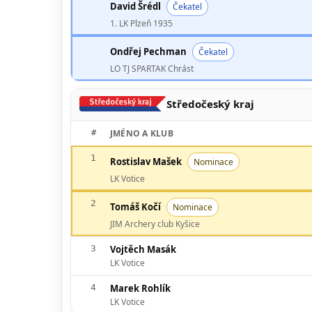
David Šrédl
Čekatel
1. LK Plzeň 1935
Ondřej Pechman
Čekatel
LO TJ SPARTAK Chrást
Středočeský kraj
#
JMÉNO A KLUB
1
Rostislav Mašek
Nominace
LK Votice
2
Tomáš Kočí
Nominace
JIM Archery club Kyšice
3
Vojtěch Masák
LK Votice
4
Marek Rohlík
LK Votice