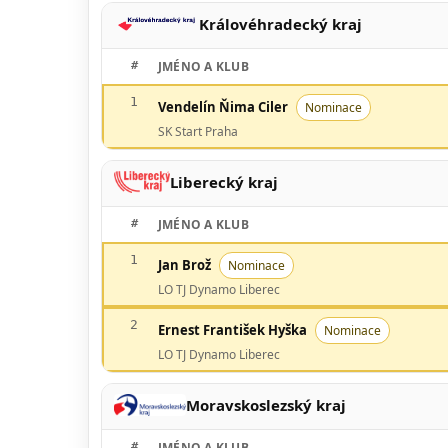
Královéhradecký kraj
#
JMÉNO A KLUB
1
Vendelín Ňima Ciler
Nominace
SK Start Praha
Liberecký kraj
#
JMÉNO A KLUB
1
Jan Brož
Nominace
LO TJ Dynamo Liberec
2
Ernest František Hyška
Nominace
LO TJ Dynamo Liberec
Moravskoslezský kraj
#
JMÉNO A KLUB