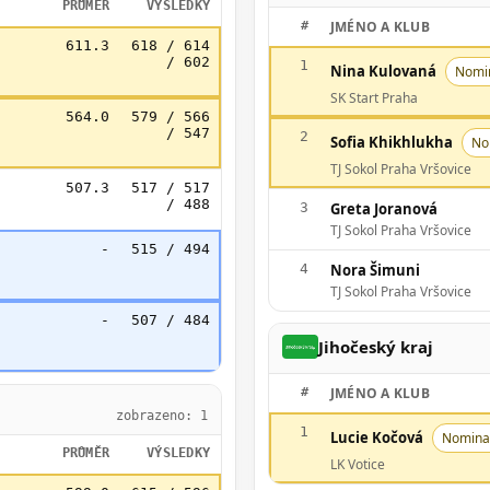
PRŮMĚR
VÝSLEDKY
#
JMÉNO A KLUB
611.3
618 / 614
/ 602
1
Nina Kulovaná
Nomi
SK Start Praha
564.0
579 / 566
/ 547
2
Sofia Khikhlukha
No
TJ Sokol Praha Vršovice
507.3
517 / 517
/ 488
3
Greta Joranová
TJ Sokol Praha Vršovice
-
515 / 494
4
Nora Šimuni
TJ Sokol Praha Vršovice
-
507 / 484
Jihočeský kraj
#
JMÉNO A KLUB
zobrazeno: 1
1
Lucie Kočová
Nomina
PRŮMĚR
VÝSLEDKY
LK Votice