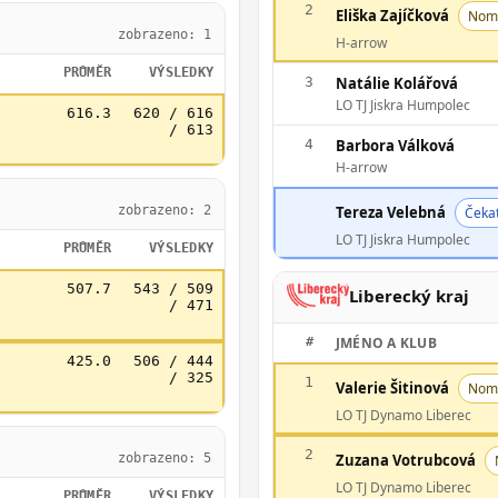
2
Eliška Zajíčková
Nom
zobrazeno: 1
H-arrow
PRŮMĚR
VÝSLEDKY
3
Natálie Kolářová
LO TJ Jiskra Humpolec
616.3
620 / 616
/ 613
4
Barbora Válková
H-arrow
zobrazeno: 2
Tereza Velebná
Čekat
LO TJ Jiskra Humpolec
PRŮMĚR
VÝSLEDKY
507.7
543 / 509
Liberecký kraj
/ 471
#
JMÉNO A KLUB
425.0
506 / 444
/ 325
1
Valerie Šitinová
Nom
LO TJ Dynamo Liberec
2
zobrazeno: 5
Zuzana Votrubcová
LO TJ Dynamo Liberec
PRŮMĚR
VÝSLEDKY