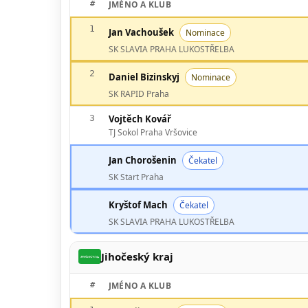
#
JMÉNO A KLUB
1
Jan Vachoušek
Nominace
SK SLAVIA PRAHA LUKOSTŘELBA
2
Daniel Bizinskyj
Nominace
SK RAPID Praha
3
Vojtěch Kovář
TJ Sokol Praha Vršovice
Jan Chorošenin
Čekatel
SK Start Praha
Kryštof Mach
Čekatel
SK SLAVIA PRAHA LUKOSTŘELBA
Jihočeský kraj
#
JMÉNO A KLUB