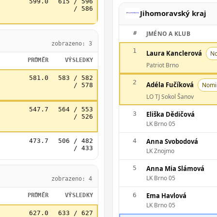
599.0
615 / 596
/ 586
Jihomoravský kraj
#
JMÉNO A KLUB
zobrazeno: 3
1
Laura Kanclerová
N
PRŮMĚR
VÝSLEDKY
Patriot Brno
581.0
583 / 582
2
Adéla Fučíková
Nomi
/ 578
LO TJ Sokol Šanov
547.7
564 / 553
3
Eliška Dědičová
/ 526
LK Brno 05
473.7
506 / 482
4
Anna Svobodová
/ 433
LK Znojmo
5
Anna Mia Slámová
LK Brno 05
zobrazeno: 4
6
Ema Havlová
PRŮMĚR
VÝSLEDKY
LK Brno 05
627.0
633 / 627