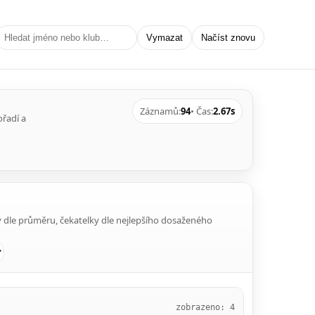
Vymazat
Načíst znovu
Záznamů:
94
• Čas:
2.67s
ořadí a
 dle průměru, čekatelky dle nejlepšího dosaženého
zobrazeno: 4