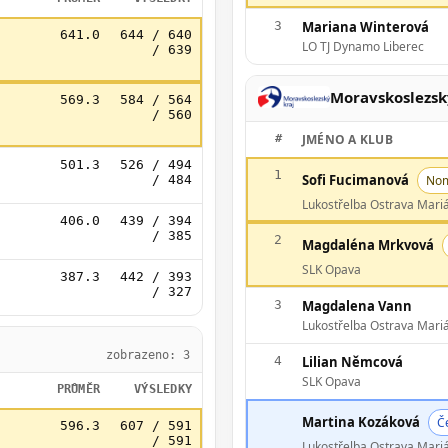
3
Mariana Winterová
641.0
644 / 640
LO TJ Dynamo Liberec
/ 639
Moravskoslezsk
569.3
584 / 564
/ 560
#
JMÉNO A KLUB
501.3
526 / 494
1
Sofi Fucimanová
/ 484
Nom
Lukostřelba Ostrava Mari
406.0
439 / 394
/ 385
2
Magdaléna Mrkvová
SLK Opava
387.3
442 / 393
/ 327
3
Magdalena Vann
Lukostřelba Ostrava Mari
zobrazeno: 3
4
Lilian Němcová
SLK Opava
PRŮMĚR
VÝSLEDKY
Martina Kozáková
Č
596.3
607 / 591
/ 591
Lukostřelba Ostrava Mari