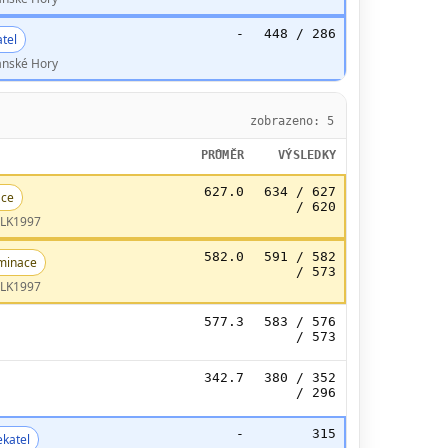
-
448 / 286
tel
ánské Hory
zobrazeno: 5
PRŮMĚR
VÝSLEDKY
627.0
634 / 627
ce
/ 620
é LK1997
582.0
591 / 582
minace
/ 573
é LK1997
577.3
583 / 576
/ 573
342.7
380 / 352
/ 296
-
315
katel