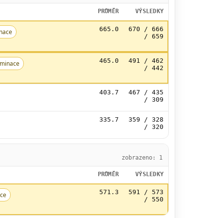
PRŮMĚR
VÝSLEDKY
665.0
670 / 666
nace
/ 659
465.0
491 / 462
minace
/ 442
403.7
467 / 435
/ 309
335.7
359 / 328
/ 320
zobrazeno: 1
PRŮMĚR
VÝSLEDKY
571.3
591 / 573
ce
/ 550