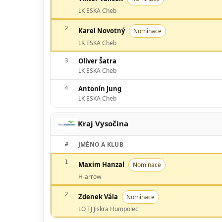
LK ESKA Cheb
2
Karel Novotný
Nominace
LK ESKA Cheb
3
Oliver Šatra
LK ESKA Cheb
4
Antonín Jung
LK ESKA Cheb
Kraj Vysočina
#
JMÉNO A KLUB
1
Maxim Hanzal
Nominace
H-arrow
2
Zdenek Vála
Nominace
LO TJ Jiskra Humpolec