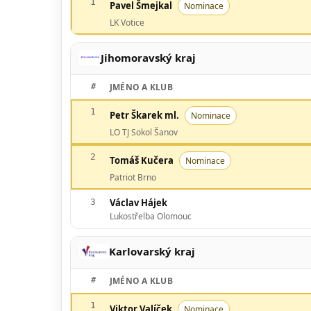
1
Pavel Šmejkal
Nominace
LK Votice
Jihomoravský kraj
#
JMÉNO A KLUB
1
Petr Škarek ml.
Nominace
LO TJ Sokol Šanov
2
Tomáš Kučera
Nominace
Patriot Brno
3
Václav Hájek
Lukostřelba Olomouc
Karlovarský kraj
#
JMÉNO A KLUB
1
Viktor Valíček
Nominace