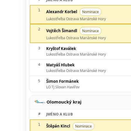
1
Alexandr Korbel
Nominace
Lukostřelba Ostrava Mariánské Hory
2
Vojtěch Šimandl
Nominace
Lukostřelba Ostrava Mariánské Hory
3
Kryštof Kaválek
Lukostřelba Ostrava Mariánské Hory
4
Matyáš Hlubek
Lukostřelba Ostrava Mariánské Hory
5
Šimon Formánek
LO TJ Slovan Havířov
Olomoucký kraj
#
JMÉNO A KLUB
1
Štěpán Kincl
Nominace