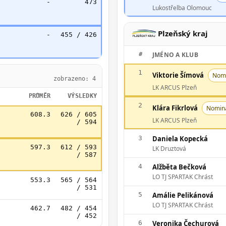
-
473
Lukostřelba Olomouc
Plzeňský kraj
-
455 / 426
#
JMÉNO A KLUB
1
Viktorie Šímová
Nom
zobrazeno: 4
LK ARCUS Plzeň
PRŮMĚR
VÝSLEDKY
2
Klára Fikrlová
Nomin
608.3
626 / 605
LK ARCUS Plzeň
/ 594
3
Daniela Kopecká
597.3
612 / 593
LK Druztová
/ 587
4
Alžběta Bečková
LO TJ SPARTAK Chrást
553.3
565 / 564
/ 531
5
Amálie Pelikánová
LO TJ SPARTAK Chrást
462.7
482 / 454
/ 452
6
Veronika Čechurová