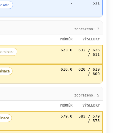
-
531
ekatel
zobrazeno: 2
PRŮMĚR
VÝSLEDKY
623.0
632 / 626
ominace
/ 611
616.0
620 / 619
inace
/ 609
zobrazeno: 5
PRŮMĚR
VÝSLEDKY
579.0
583 / 579
inace
/ 575