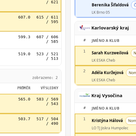
/ 621
Berenika Šifaldová
Č
LK Brno 05
607.0
615 / 611
/ 595
Karlovarský kraj
599.3
607 / 606
#
JMÉNO A KLUB
/ 585
1
Sarah Kurzweilová
N
519.0
523 / 521
/ 513
LK ESKA Cheb
2
Adéla Kuržejová
Nom
zobrazeno: 2
LK ESKA Cheb
PRŮMĚR
VÝSLEDKY
Kraj Vysočina
565.0
583 / 569
/ 543
#
JMÉNO A KLUB
503.7
517 / 504
1
Kristýna Hálová
Nom
/ 490
LO TJ Jiskra Humpolec