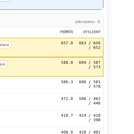
zobrazeno: 6
PRŮMĚR
VÝSLEDKY
657.0
663 / 656
inace
/ 652
588.0
604 / 587
ace
/ 573
586.3
600 / 581
/ 578
472.0
508 / 462
/ 446
410.7
424 / 410
/ 398
408.0
428 / 401