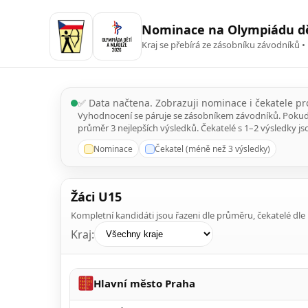
Nominace na Olympiádu dě
Kraj se přebírá ze zásobníku závodníků • n
✅ Data načtena. Zobrazuji nominace i čekatele p
Vyhodnocení se páruje se zásobníkem závodníků. Pokud os
průměr 3 nejlepších výsledků. Čekatelé s 1–2 výsledky js
Nominace
Čekatel (méně než 3 výsledky)
Žáci U15
Kompletní kandidáti jsou řazeni dle průměru, čekatelé dl
Kraj:
Hlavní město Praha