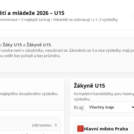
tí a mládeže 2026 – U15
ominace = 2 nejlepší za kraj • čekatelé se zobrazují i s 1–2 výsledky
ro
Žáky U15
a
Žákyně U15
.
oba není v zásobníku, nezobrazí se. Závodníci se 3 a více výsledky mají p
ou vidět bez pořadí a bez průměru.
Žákyně U15
e nejlepšího dosaženého výsledku.
Kompletní kandidátky jsou řazeny
výsledku.
Kraj:
zobrazeno: 5
Hlavní město Praha