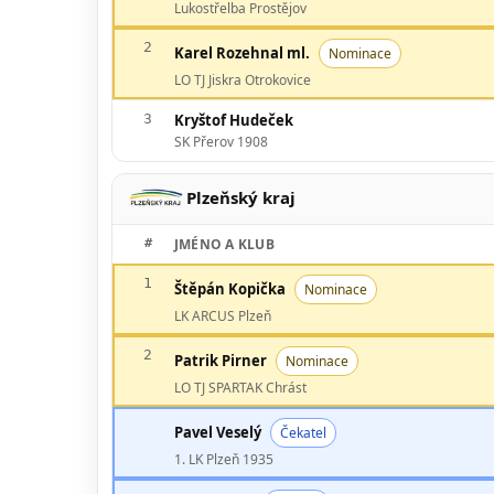
Lukostřelba Prostějov
2
Karel Rozehnal ml.
Nominace
LO TJ Jiskra Otrokovice
3
Kryštof Hudeček
SK Přerov 1908
Plzeňský kraj
#
JMÉNO A KLUB
1
Štěpán Kopička
Nominace
LK ARCUS Plzeň
2
Patrik Pirner
Nominace
LO TJ SPARTAK Chrást
Pavel Veselý
Čekatel
1. LK Plzeň 1935