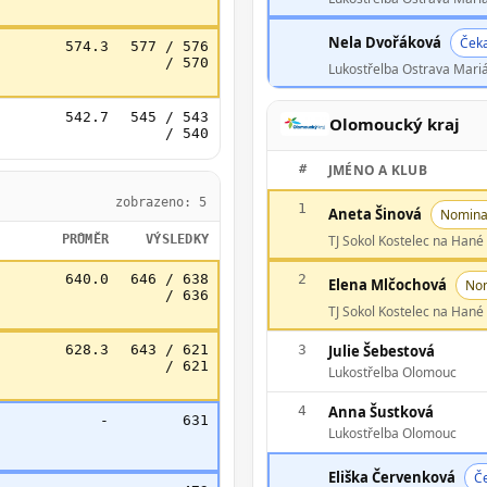
Nela Dvořáková
Čeka
574.3
577 / 576
/ 570
Lukostřelba Ostrava Mari
542.7
545 / 543
Olomoucký kraj
/ 540
#
JMÉNO A KLUB
zobrazeno: 5
1
Aneta Šinová
Nomina
PRŮMĚR
VÝSLEDKY
TJ Sokol Kostelec na Han
640.0
646 / 638
2
Elena Mlčochová
No
/ 636
TJ Sokol Kostelec na Han
628.3
643 / 621
3
Julie Šebestová
/ 621
Lukostřelba Olomouc
4
Anna Šustková
-
631
Lukostřelba Olomouc
Eliška Červenková
Če