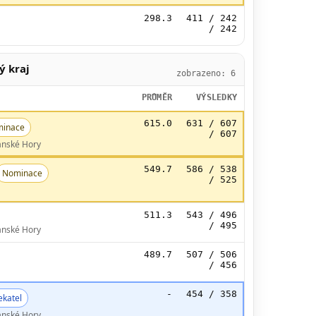
298.3
411 / 242
/ 242
ý kraj
zobrazeno: 6
PRŮMĚR
VÝSLEDKY
615.0
631 / 607
inace
/ 607
ánské Hory
549.7
586 / 538
Nominace
/ 525
511.3
543 / 496
/ 495
ánské Hory
489.7
507 / 506
/ 456
-
454 / 358
ekatel
ánské Hory