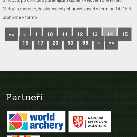
STK ČLS, po dohodě s pořádajícím klubem v Novém Městě nad
Metují, oznamuje, že plánovaný pohárový závod v termínu 14.-15.8.
proběhne v tomto ...
««
«
1
10
11
12
13
14
15
16
17
20
50
88
»
»»
Partneři