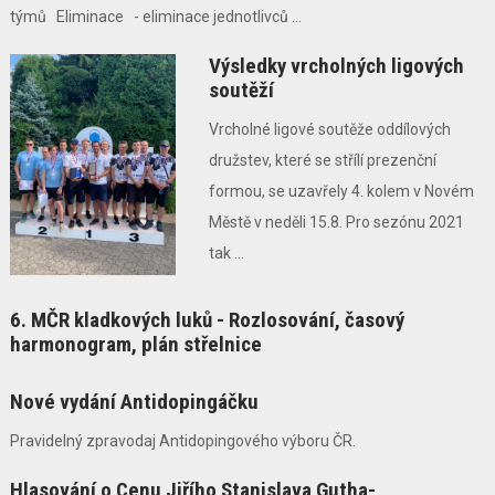
týmů Eliminace - eliminace jednotlivců ...
Výsledky vrcholných ligových
soutěží
Vrcholné ligové soutěže oddílových
družstev, které se střílí prezenční
formou, se uzavřely 4. kolem v Novém
Městě v neděli 15.8. Pro sezónu 2021
tak ...
6. MČR kladkových luků - Rozlosování, časový
harmonogram, plán střelnice
Nové vydání Antidopingáčku
Pravidelný zpravodaj Antidopingového výboru ČR.
Hlasování o Cenu Jiřího Stanislava Gutha-