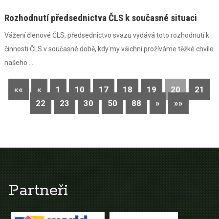
Rozhodnutí předsednictva ČLS k současné situaci
Vážení členové ČLS, předsednictvo svazu vydává toto rozhodnutí k
činnosti ČLS v současné době, kdy my všichni prožíváme těžké chvíle
našeho ...
««
«
1
10
17
18
19
20
21
22
23
30
50
88
»
»»
Partneři