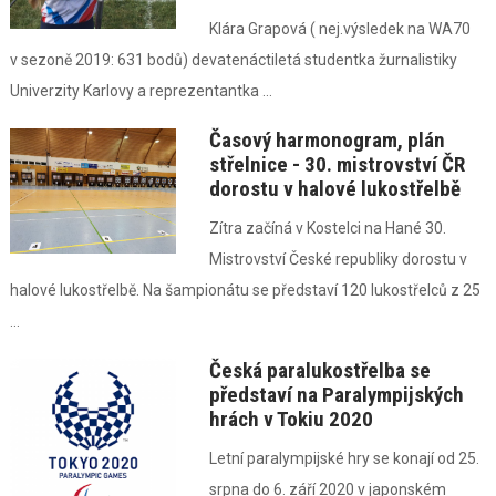
Klára Grapová ( nej.výsledek na WA70
v sezoně 2019: 631 bodů) devatenáctiletá studentka žurnalistiky
Univerzity Karlovy a reprezentantka ...
Časový harmonogram, plán
střelnice - 30. mistrovství ČR
dorostu v halové lukostřelbě
Zítra začíná v Kostelci na Hané 30.
Mistrovství České republiky dorostu v
halové lukostřelbě. Na šampionátu se představí 120 lukostřelců z 25
...
Česká paralukostřelba se
představí na Paralympijských
hrách v Tokiu 2020
Letní paralympijské hry se konají od 25.
srpna do 6. září 2020 v japonském