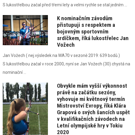
S lukostřelbou začal před třemi lety a velmi rychle se stal jedním ...
K nominačním závodům
přistupuji s respektem a
bojovným sportovním
srdíčkem, říká lukostřelec Jan
Vožech
Jan Vožech ( nej.výsledek na WA70 v sezoně 2019: 639 bodů.)
S lukostřelbou začal v roce 2000, nyní se Jan Vožech (30) chystá na
nominační ...
Obvykle mám vyšší výkonnost
právě na začátku sezóny,
vyhovuje mi květnový termín
Mistrovství Evropy, říká Klára
Grapová o svých šancích uspět
v kvalifikačních závodech na
Letní olympijské hry v Tokiu
2020