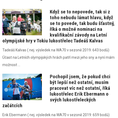
Když se to nepovede, tak si z
toho nebudu lámat hlavu, když
se to povede, tak budu šťastný,
říká o možné nominaci na
kvalifikační závody na Letní
olympijské hry v Tokiu lukostřelec Tadeáš Kalvas
Tadeáš Kalvas ( nej. výsledek na WA70 v sezoně 2019: 643 bodů)
Účast na Letních olympijských hrách patří mezi jeho sny a nyní mám
možnost ...
Pochopil jsem, že pokud chci
být lepší než ostatní, musím
pracovat víc než ostatní, říká
lukostřelec Erik Ebermann o
svých lukostřeleckých
začátcích
Erik Ebermann ( nej. výsledek na WA70 v sezoně 2019: 659 bodů)