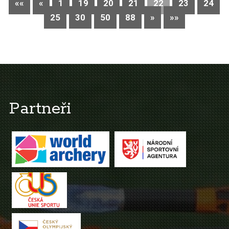
««
«
1
19
20
21
22
23
24
25
30
50
88
»
»»
Partneři