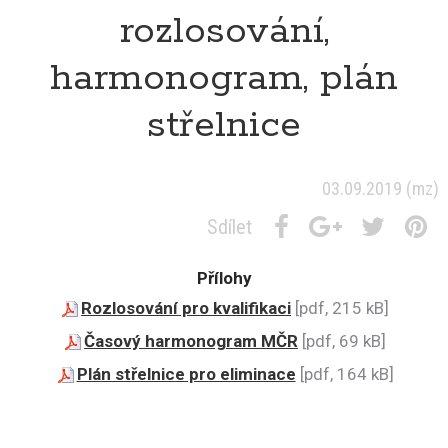
rozlosování,
harmonogram, plán
střelnice
03.09.2019
(mz)
Sdílet
Přílohy
Rozlosování pro kvalifikaci
[pdf, 215 kB]
Časový harmonogram MČR
[pdf, 69 kB]
Plán střelnice pro eliminace
[pdf, 164 kB]