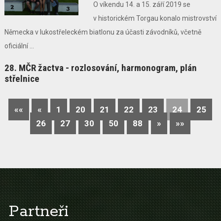
O víkendu 14. a 15. září 2019 se
v historickém Torgau konalo mistrovství
Německa v lukostřeleckém biatlonu za účasti závodníků, včetně
oficiální ...
28. MČR žactva - rozlosování, harmonogram, plán
střelnice
««
«
1
20
21
22
23
24
25
26
27
30
50
88
»
»»
Partneři