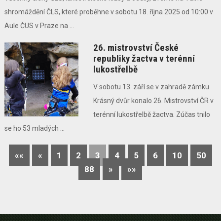
shromáždění ČLS, které proběhne v sobotu 18. října 2025 od 10:00 v
Aule ČUS v Praze na ...
26. mistrovství České
republiky žactva v terénní
lukostřelbě
V sobotu 13. září se v zahradě zámku
Krásný dvůr konalo 26. Mistrovství ČR v
terénní lukostřelbě žactva. Zúčas tnilo
se ho 53 mladých ...
««
«
1
2
3
4
5
6
10
50
88
»
»»