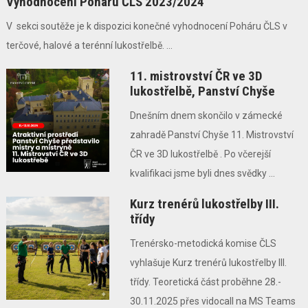
Vyhodnocení Poháru ČLS 2023/2024
V sekci soutěže je k dispozici konečné vyhodnocení Poháru ČLS v
terčové, halové a terénní lukostřelbě. ...
11. mistrovství ČR ve 3D
lukostřelbě, Panství Chyše
Dnešním dnem skončilo v zámecké
zahradě Panství Chyše 11. Mistrovství
ČR ve 3D lukostřelbě . Po včerejší
kvalifikaci jsme byli dnes svědky ...
Kurz trenérů lukostřelby III.
třídy
Trenérsko-metodická komise ČLS
vyhlašuje Kurz trenérů lukostřelby III.
třídy. Teoretická část proběhne 28.-
30.11.2025 přes vidocall na MS Teams