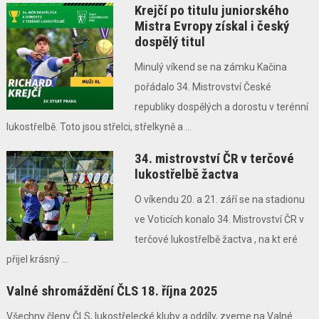
Krejčí po titulu juniorského
Mistra Evropy získal i český
dospělý titul
Minulý víkend se na zámku Kačina
pořádalo 34. Mistrovství České
republiky dospělých a dorostu v terénní
lukostřelbě. Toto jsou střelci, střelkyně a ...
34. mistrovství ČR v terčové
lukostřelbě žactva
O víkendu 20. a 21. září se na stadionu
ve Voticích konalo 34. Mistrovství ČR v
terčové lukostřelbě žactva , na kt eré
přijel krásný ...
Valné shromáždění ČLS 18. října 2025
Všechny členy ČLS, lukostřelecké kluby a oddíly, zveme na Valné