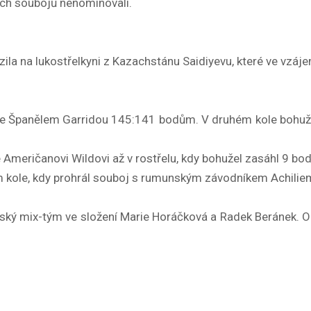
ích soubojů nenominovali.
ila na lukostřelkyni z Kazachstánu Saidiyevu, které ve vzá
il se Španělem Garridou 145:141 bodům. V druhém kole bohu
e Američanovi Wildovi až v rostřelu, kdy bohužel zasáhl 9 bod
ním kole, kdy prohrál souboj s rumunským závodníkem Achil
ský mix-tým ve složení Marie Horáčková a Radek Beránek. Ob