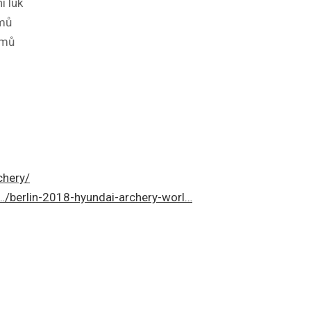
í luk
ýmů
ýmů
chery/
/…/berlin-2018-hyundai-archery-worl…