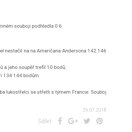
jemném souboji podhledla 0:6.
žel nestačil na na Američana Andersona 142:146
ů a jeho soupěř trefil 10 bodů.
iem 134:144 bodům.
a lukostřelci se střetli s týmem Francie. Souboj
26.07.2018
Sdílet