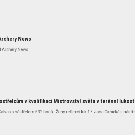
Archery News
ld Archery News.
ostřelcům v kvalifikaci Mistrovství světa v terénní lukos
 Kalvas s nástřelem 632 bodů Ženy reflexní luk 17. Jana Cimická s nástř