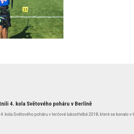
nili 4. kola Světového poháru v Berlíně
i 4. kola Světového poháru v terčové lukostřelbě 2018, které se konalo v t