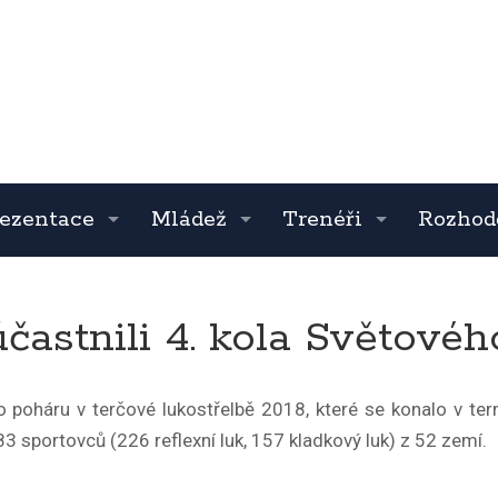
ezentace
Mládež
Trenéři
Rozhod
častnili 4. kola Světové
ho poháru v terčové lukostřelbě 2018, které se konalo v te
3 sportovců (226 reflexní luk, 157 kladkový luk) z 52 zemí.