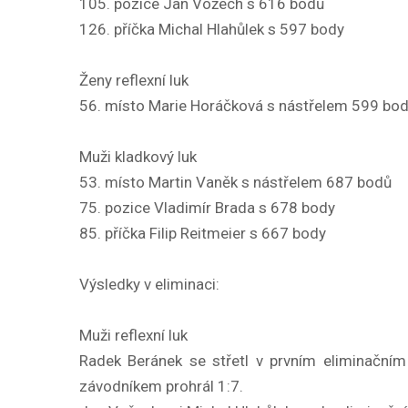
105. pozice Jan Vožech s 616 bodů
126. příčka Michal Hlahůlek s 597 body
Ženy reflexní luk
56. místo Marie Horáčková s nástřelem 599 bo
Muži kladkový luk
53. místo Martin Vaněk s nástřelem 687 bodů
75. pozice Vladimír Brada s 678 body
85. příčka Filip Reitmeier s 667 body
Výsledky v eliminaci:
Muži reflexní luk
Radek Beránek se střetl v prvním eliminačním
závodníkem prohrál 1:7.