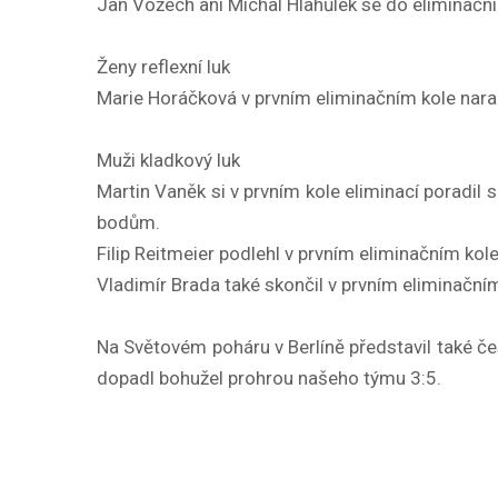
Jan Vožech ani Michal Hlahůlek se do eliminačn
Ženy reflexní luk
Marie Horáčková v prvním eliminačním kole naraz
Muži kladkový luk
Martin Vaněk si v prvním kole eliminací porad
bodům.
Filip Reitmeier podlehl v prvním eliminačním kol
Vladimír Brada také skončil v prvním eliminač
Na Světovém poháru v Berlíně představil také če
dopadl bohužel prohrou našeho týmu 3:5.