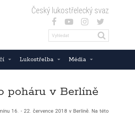
Český lukostřelecký svaz
čí
Lukostřelba
Média
ho poháru v Berlíně
rmínu 16. - 22. července 2018 v Berlíně. Na této