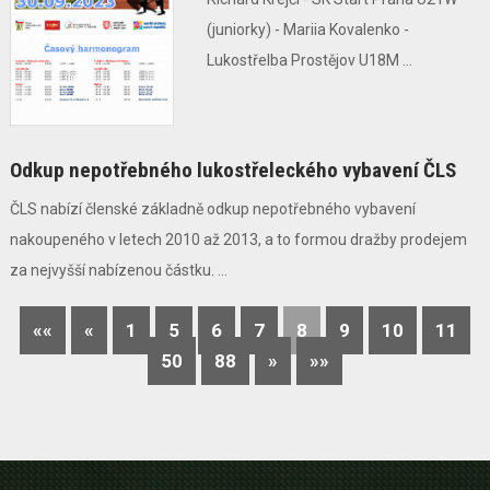
(juniorky) - Mariia Kovalenko -
Lukostřelba Prostějov U18M ...
Odkup nepotřebného lukostřeleckého vybavení ČLS
ČLS nabízí členské základně odkup nepotřebného vybavení
nakoupeného v letech 2010 až 2013, a to formou dražby prodejem
za nejvyšší nabízenou částku. ...
««
«
1
5
6
7
8
9
10
11
50
88
»
»»