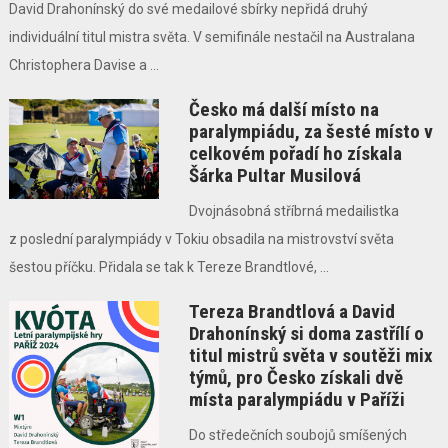
David Drahonínský do své medailové sbírky nepřidá druhý
individuální titul mistra světa. V semifinále nestačil na Australana
Christophera Davise a ...
Česko má další místo na
paralympiádu, za šesté místo v
celkovém pořadí ho získala
Šárka Pultar Musilová
Dvojnásobná stříbrná medailistka
z poslední paralympiády v Tokiu obsadila na mistrovství světa
šestou příčku. Přidala se tak k Tereze Brandtlové, ...
Tereza Brandtlová a David
Drahonínský si doma zastřílí o
titul mistrů světa v soutěži mix
týmů, pro Česko získali dvě
místa paralympiádu v Paříži
Do středečních soubojů smíšených