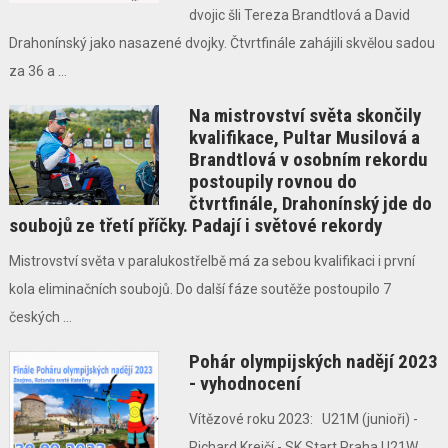
dvojic šli Tereza Brandtlová a David
Drahonínský jako nasazené dvojky. Čtvrtfinále zahájili skvělou sadou
za 36 a ...
Na mistrovství světa skončily
kvalifikace, Pultar Musilová a
Brandtlová v osobním rekordu
postoupily rovnou do
čtvrtfinále, Drahonínský jde do
soubojů ze třetí příčky. Padají i světové rekordy
Mistrovství světa v paralukostřelbě má za sebou kvalifikaci i první
kola eliminačních soubojů. Do další fáze soutěže postoupilo 7
českých ...
Pohár olympijských nadějí 2023
- vyhodnocení
Vítězové roku 2023: U21M (junioři) -
Richard Krejčí - SK Start Praha U21W