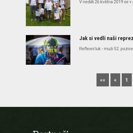
V neděli 26.května 2019 se v
Jak si vedli naši repre
Reflexní luk - muži 52. pozi
««
«
1