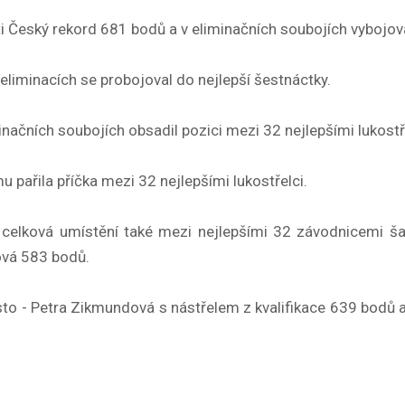
ti Český rekord 681 bodů a v eliminačních soubojích vybojova
v eliminacích se probojoval do nejlepší šestnáctky.
iminačních soubojích obsadil pozici mezi 32 nejlepšími lukostř
mu pařila příčka mezi 32 nejlepšími lukostřelci.
ly celková umístění také mezi nejlepšími 32 závodnicemi ša
ová 583 bodů.
místo - Petra Zikmundová s nástřelem z kvalifikace 639 bodů