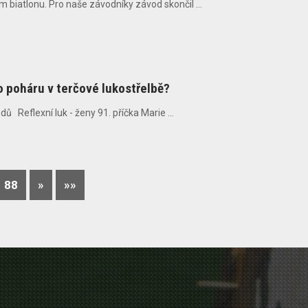
biatlonu. Pro naše závodníky závod skončil ...
ho poháru v terčové lukostřelbě?
 Reflexní luk - ženy 91. příčka Marie ...
88
»
»»