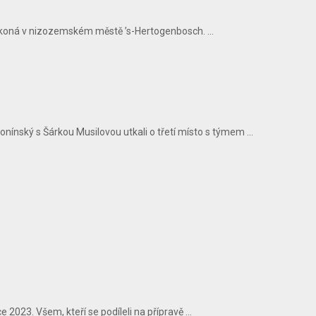
se koná v nizozemském městě ’s-Hertogenbosch. ...
nský s Šárkou Musilovou utkali o třetí místo s týmem ...
2023. Všem, kteří se podíleli na přípravě ...