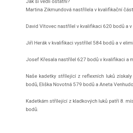
Jak si vedli ostatní?
Martina Zikmundová nastřílela v kvalifikační čás
David Vítovec nastřílel v kvalifikaci 620 bodů a 
Jiří Herák v kvalifikaci vystřílel 584 bodů a v el
Josef Křesala nastřílel 627 bodů v kvalifikaci a 
Naše kadetky střílející z reflexních luků získa
bodů, Eliška Novotná 579 bodů a Aneta Venhud
Kadetkám střílející z kladkových luků patří 8. 
bodů.