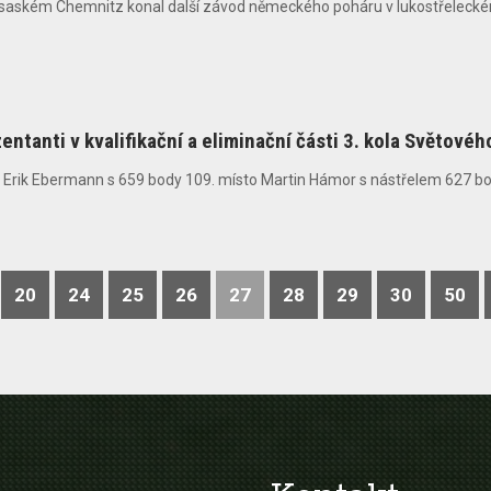
 saském Chemnitz konal další závod německého poháru v lukostřeleckém 
zentanti v kvalifikační a eliminační části 3. kola Světové
ce Erik Ebermann s 659 body 109. místo Martin Hámor s nástřelem 627 bodů
20
24
25
26
27
28
29
30
50