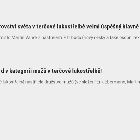
rovství světa v terčové lukostřelbě velmi úspěšný hlavně
. místo Martin Vaněk s nástřelem 701 bodů (nový český a také osobní rekor
 v kategorii mužů v terčové lukostřelbě!
vé lukostřelbě nastřílelo družstvo mužů (ve složení Erik Ebermann, Marti