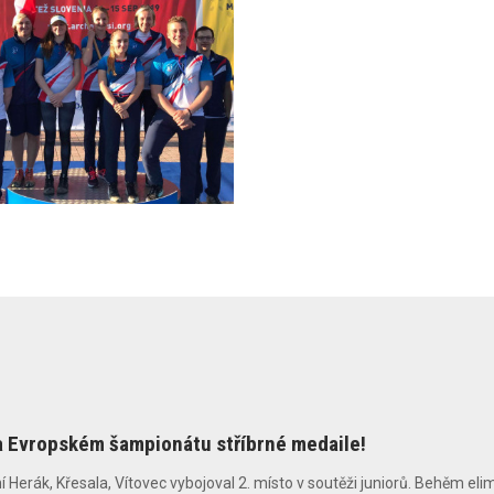
na Evropském šampionátu stříbrné medaile!
erák, Křesala, Vítovec vybojoval 2. místo v soutěži juniorů. Behěm elimina