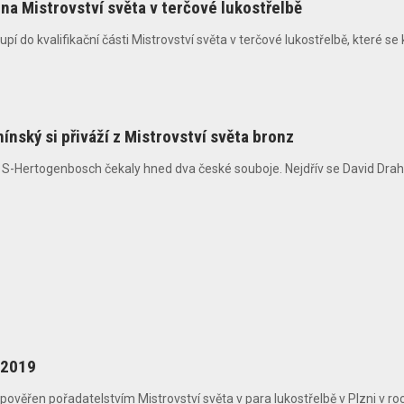
 na Mistrovství světa v terčové lukostřelbě
pí do kvalifikační části Mistrovství světa v terčové lukostřelbě, které 
ínský si přiváží z Mistrovství světa bronz
Hertogenbosch čekaly hned dva české souboje. Nejdřív se David Drahoní
 2019
pověřen pořadatelstvím Mistrovství světa v para lukostřelbě v Plzni v roce 