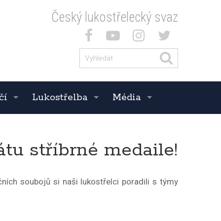
Český lukostřelecký svaz
čí
Lukostřelba
Média
tu stříbrné medaile!
ních soubojů si naši lukostřelci poradili s týmy