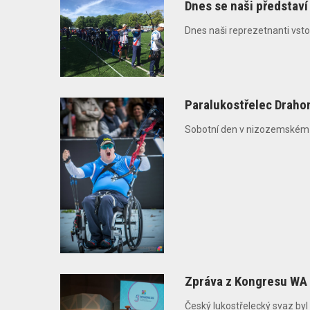
Dnes se naši představí
Dnes naši reprezetnanti vstou
Paralukostřelec Drahon
Sobotní den v nizozemském S-
Zpráva z Kongresu WA
Český lukostřelecký svaz byl 