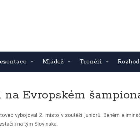
ezentace
Mládež
Trenéři
Rozhod
l na Evropském šampioná
tovec vybojoval 2. místo v soutěži juniorů. Behěm eliminač
estačili na tým Slovinska.