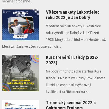
seminář proběhne ...
Vítězem ankety Lukostřelec
roku 2022 je Jan Dobrý
V pátém ročníku ankety Lukostřelec
roku vyhrál Jan Dobrý z 1. LK Plzeň
1935, který sebral titul Marii Horáčková,
která zvítězila ve všech dosavadních ...
Kurz trenérů II. třídy (2022-
2023)
Na podzim tohoto roku startuje Kurz
trenérů lukostřelby II. třídy. Pokud máte
III. třídu a chcete si zvýšit svoji
kvalifikaci, určitě se na kurz ...
Trenérský seminář 2022 s
Goktugem Erginem