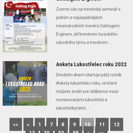
Zveme vás na trenérský seminář s
jedním z nejúspěšnějších
mezinárodních trenérů Goktugem
Erginem, šéftrenérem tureckého
národního týmu a trenérem ...
Anketa Lukostřelec roku 2022
Dnešním dnem startuje pátý ročník
Ankety lukostřelec roku, ve které
můžete zvolit své oblíbence mezi
nominovanými lukostřelci a
lukostřelkyněmi . ...
««
«
1
7
8
9
10
11
12
13
20
50
88
»
»»