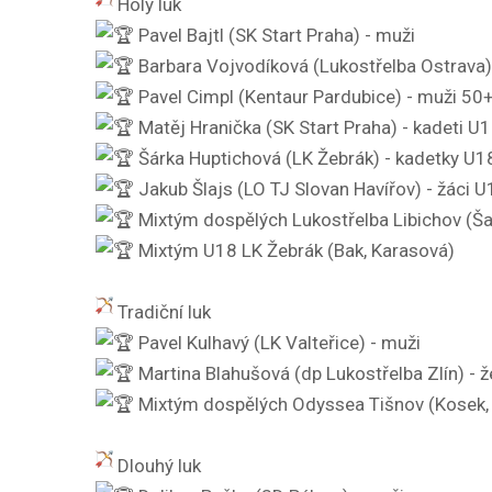
Holý luk
Pavel Bajtl (SK Start Praha) - muži
Barbara Vojvodíková (Lukostřelba Ostrava)
Pavel Cimpl (Kentaur Pardubice) - muži 50
Matěj Hranička (SK Start Praha) - kadeti U
Šárka Huptichová (LK Žebrák) - kadetky U1
Jakub Šlajs (LO TJ Slovan Havířov) - žáci U
Mixtým dospělých Lukostřelba Libichov (Ša
Mixtým U18 LK Žebrák (Bak, Karasová)
Tradiční luk
Pavel Kulhavý (LK Valteřice) - muži
Martina Blahušová (dp Lukostřelba Zlín) - 
Mixtým dospělých Odyssea Tišnov (Kosek,
Dlouhý luk