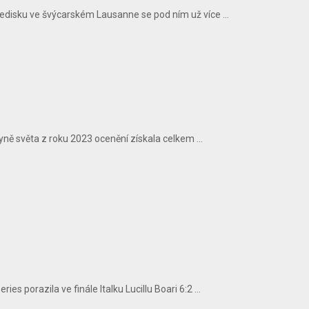
ředisku ve švýcarském Lausanne se pod ním už více ...
ryně světa z roku 2023 ocenění získala celkem ...
 porazila ve finále Italku Lucillu Boari 6:2 ...