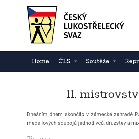
Home
ČLS
Soutěže
Repr
11. mistrovst
Dnešním dnem skončilo v zámecké zahradě Pan
medailových soubojů jedn
otlivců, družstev a mi