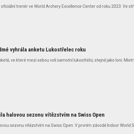
oficiální trenér ve World Archery Excellence Center od roku 2023. Ve st
mé vyhrála anketu Lukostřelec roku
etě, ve které mezi sebou volí samotní lukostřelci, stejně jako loni. Mist
ila halovou sezonu vítězstvím na Swiss Open
vou sezonu vítězstvím na Swiss Open. V prvním závodě Indoor World Series