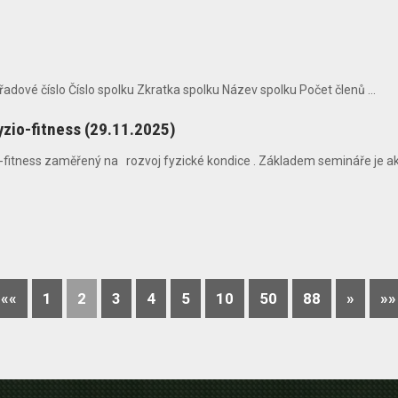
adové číslo Číslo spolku Zkratka spolku Název spolku Počet členů ...
yzio-fitness (29.11.2025)
fitness zaměřený na rozvoj fyzické kondice . Základem semináře je akt
««
1
2
3
4
5
10
50
88
»
»»