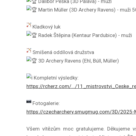
Dalibor Peška (3D Pálava) - muži
Martin Müller (3D Archery Ravens) - muži 
Kladkový luk
Radek Štěpina (Kentaur Pardubice) - muži
Smíšená oddílová družstva
3D Archery Ravens (Ehl, Búll, Müller)
Kompletní výsledky:
https://rcherz.com/.../11_mistrovstvi_Ceske_rep
Fotogalerie:
https://czecharchery.smugmug.com/3D/2025
Všem vítězům moc gratulujeme. Děkujeme vše