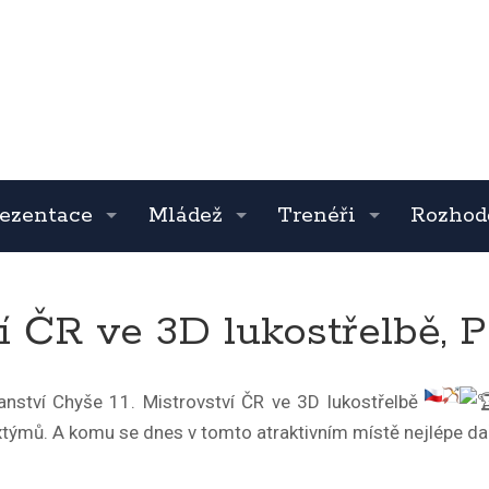
ezentace
Mládež
Trenéři
Rozhod
ví ČR ve 3D lukostřelbě,
ství Chyše 11. Mistrovství ČR ve 3D lukostřelbě
xtýmů. A komu se dnes v tomto atraktivním místě nejlépe daři