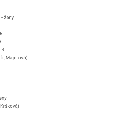
 - ženy
+
18
8
13
fr, Majerová)
ženy
 Kršková)