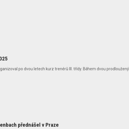
2025
anizoval po dvou letech kurz trenérů III. třídy. Během dvou prodlouženýc
enbach přednášel v Praze