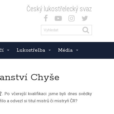
Český lukostřelecký svaz
čí
Lukostřelba
Média
 Panství Chyše
. Po včerejší kvalifikaci jsme byli dnes svědky
lo a odvezl si titul mistrů či mistryň ČR?