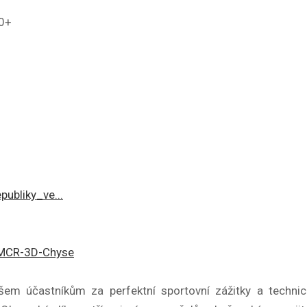
50+
ubliky_ve...
-MCR-3D-Chyse
m účastníkům za perfektní sportovní zážitky a techni