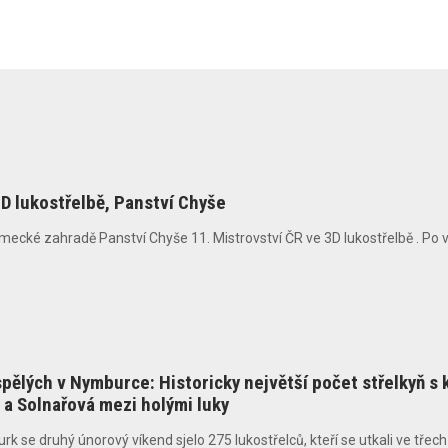
3D lukostřelbě, Panství Chyše
ké zahradě Panství Chyše 11. Mistrovství ČR ve 3D lukostřelbě . Po včer
pělých v Nymburce: Historicky největší počet střelkyň s 
l a Solnařová mezi holými luky
 se druhý únorový víkend sjelo 275 lukostřelců, kteří se utkali ve třech d