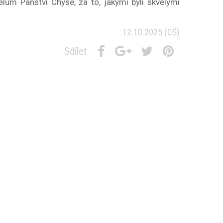
ům Panství Chyše, za to, jakými byli skvělými
12.10.2025
(DŠ)
Sdílet