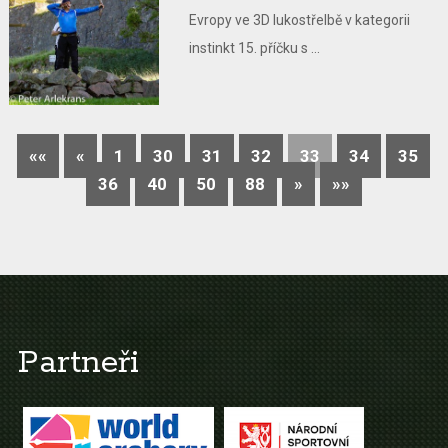
Evropy ve 3D lukostřelbě v kategorii
instinkt 15. příčku s ...
««
«
1
30
31
32
33
34
35
36
40
50
88
»
»»
Partneři