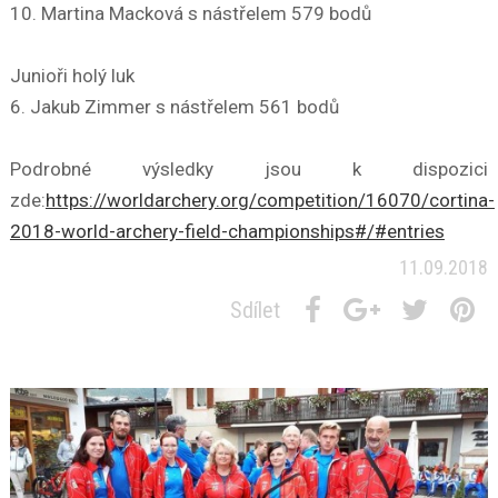
10. Martina Macková s nástřelem 579 bodů
Junioři holý luk
6. Jakub Zimmer s nástřelem 561 bodů
Podrobné výsledky jsou k dispozici
zde:
https://worldarchery.org/competition/16070/cortina-
2018-world-archery-field-championships#/#entries
11.09.2018
Sdílet