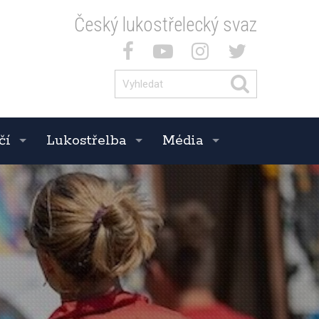
Český lukostřelecký svaz
čí
Lukostřelba
Média