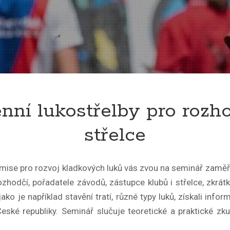
nní lukostřelby pro rozhod
střelce
ise pro rozvoj kladkových luků vás zvou na seminář zaměřený
odčí, pořadatele závodů, zástupce klubů i střelce, zkrátka p
jako je například stavění tratí, různé typy luků, získali inf
ské republiky. Seminář slučuje teoretické a praktické zkuš