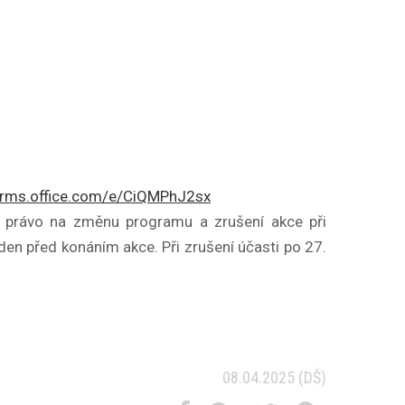
forms.office.com/e/CiQMPhJ2sx
e právo na změnu programu a zrušení akce při
 den před konáním akce.
Při zrušení účasti po 27.
08.04.2025
(DŠ)