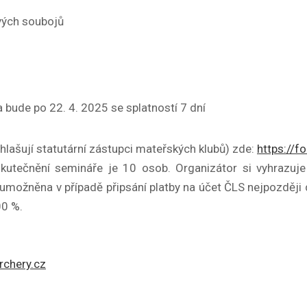
vých soubojů
 bude po 22. 4. 2025 se splatností 7 dní
hlašují statutární zástupci mateřských klubů) zde:
https://
uskutečnění semináře je 10 osob.
Organizátor si vyhrazuj
možněna v případě připsání platby na účet ČLS nejpozději
00 %.
rchery.cz