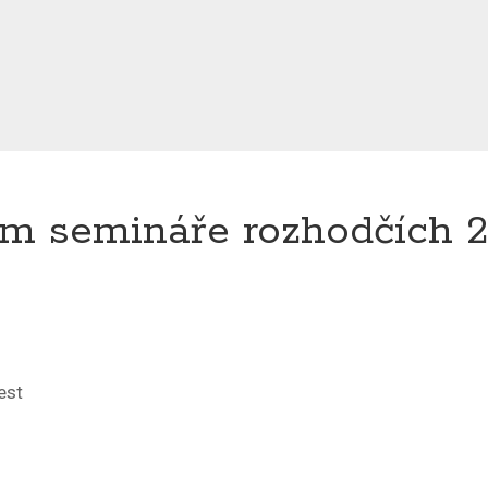
m semináře rozhodčích 20
est