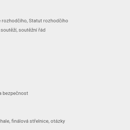
e rozhodčího, Statut rozhodčího
soutěží, soutěžní řád
 a bezpečnost
ale, finálová střelnice, otázky