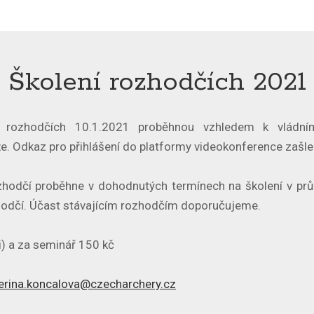
Školení rozhodčích 2021
ř rozhodčích 10.1.2021 proběhnou vzhledem k vládním
níže. Odkaz pro přihlášení do platformy videokonference zaš
zhodčí proběhne v dohodnutých termínech na školení v prů
zhodčí. Účast stávajícím rozhodčím doporučujeme.
i) a za seminář 150 kč
erina.koncalova@czecharchery.cz