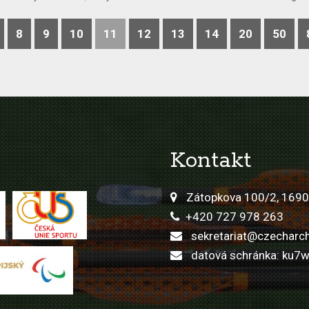
8
9
10
11
12
13
14
20
50
Kontakt
Zátopkova 100/2, 1690
+420 727 978 263
sekretariat@czecharch
datová schránka: ku7