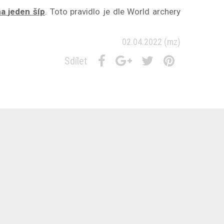
na jeden šíp
. Toto pravidlo je dle World archery
02.04.2022
(mz)
Sdílet