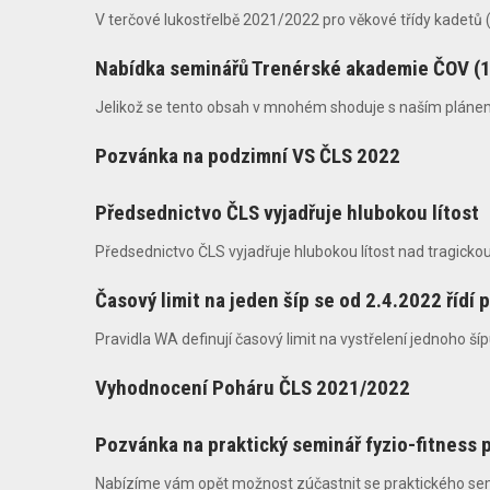
V terčové lukostřelbě 2021/2022 pro věkové třídy kadetů
Nabídka seminářů Trenérské akademie ČOV (1
Jelikož se tento obsah v mnohém shoduje s naším plánem 
Pozvánka na podzimní VS ČLS 2022
Předsednictvo ČLS vyjadřuje hlubokou lítost
Předsednictvo ČLS vyjadřuje hlubokou lítost nad tragicko
Časový limit na jeden šíp se od 2.4.2022 řídí 
Pravidla WA definují časový limit na vystřelení jednoho š
Vyhodnocení Poháru ČLS 2021/2022
Pozvánka na praktický seminář fyzio-fitness p
Nabízíme vám opět možnost zúčastnit se praktického semin