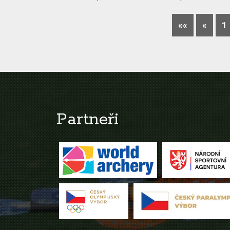
««
«
1
Partneři