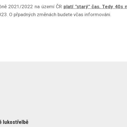
ezóně 2021/2022 na území ČR
platí "starý" čas. Tedy 40s 
023. O přpadných změnách budete včas informováni.
 lukostřelbě