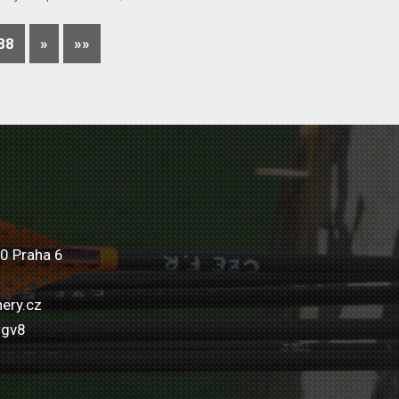
88
»
»»
0 Praha 6
ery.cz
wgv8