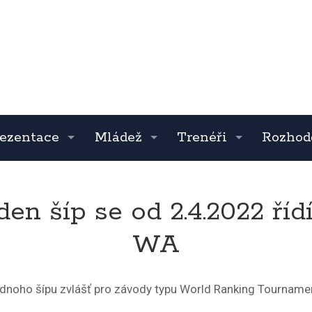
ezentace
Mládež
Trenéři
Rozhod
den šíp se od 2.4.2022 říd
WA
 jednoho šípu zvlášť pro závody typu World Ranking Tournamen