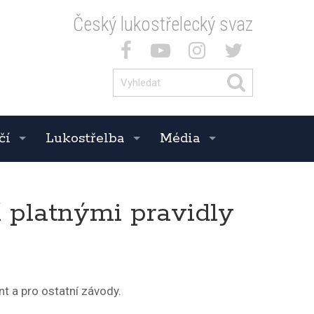
Český lukostřelecký svaz
čí
Lukostřelba
Média
í platnými pravidly
t a pro ostatní závody.