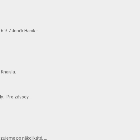
9. Zdeněk Haník - ...
 Knaisla.
y. Pro závody ...
ujeme po několikáté, ...