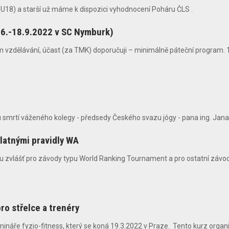
 (U18) a starší už máme k dispozici vyhodnocení Poháru ČLS .
6.-18.9.2022 v SC Nymburk)
vzdělávání, účast (za TMK) doporučuji – minimálně páteční program. 16.
u smrtí váženého kolegy - předsedy Českého svazu jógy - pana ing. Jana
platnými pravidly WA
ípu zvlášť pro závody typu World Ranking Tournament a pro ostatní závod
ro střelce a trenéry
áře fyzio-fitness, který se koná 19.3.2022 v Praze. Tento kurz organiz