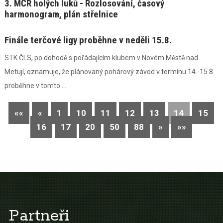
3. MČR holých luků - Rozlosování, časový
harmonogram, plán střelnice
Finále terčové ligy proběhne v neděli 15.8.
STK ČLS, po dohodě s pořádajícím klubem v Novém Městě nad
Metují, oznamuje, že plánovaný pohárový závod v termínu 14.-15.8.
proběhne v tomto ...
««
«
1
10
11
12
13
14
15
16
17
20
50
88
»
»»
Partneři