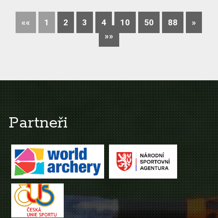
««
1
2
3
4
10
50
88
»
»»
Partneři