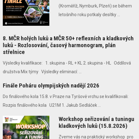
(Kroměříž, Nymburk, Plzeň) se během
letošního roku potkaly desítky ...
8. MČR holých luků a MČR 50+ reflexních a kladkových
luků - Rozlosování, časový harmonogram, plán
střelnice
Výsledky kvalifikace: 1. skupina - RL + KL 2. skupina - HL Oddílová
družstva Mix týmy Výsledky eliminací: ...
Finále Poháru olympijských nadějí 2026
Do finálového kola 15.8. v Praze na Tyršově vrchu se kvalifikovali:
Rozpis finálového kola U21M 1. Jakub Sedláček ...
Workshop seřizování a tuningu
kladkových luků (15.8.2026)
Zveme vás na praktický workshop pro