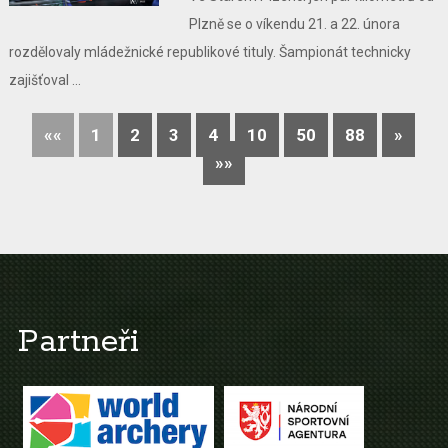
Plzně se o víkendu 21. a 22. února
rozdělovaly mládežnické republikové tituly. Šampionát technicky
zajišťoval ...
««
1
2
3
4
10
50
88
»
»»
Partneři