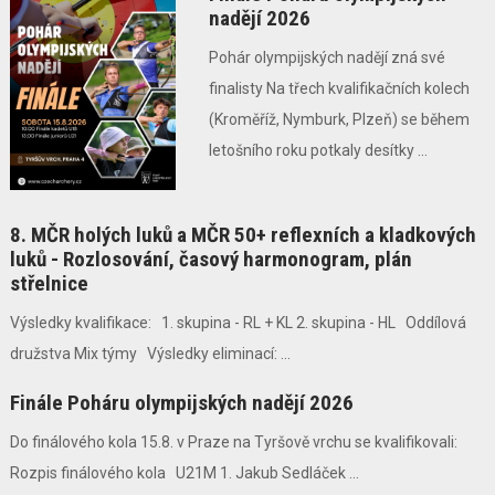
nadějí 2026
Pohár olympijských nadějí zná své
finalisty Na třech kvalifikačních kolech
(Kroměříž, Nymburk, Plzeň) se během
letošního roku potkaly desítky ...
8. MČR holých luků a MČR 50+ reflexních a kladkových
luků - Rozlosování, časový harmonogram, plán
střelnice
Výsledky kvalifikace: 1. skupina - RL + KL 2. skupina - HL Oddílová
družstva Mix týmy Výsledky eliminací: ...
Finále Poháru olympijských nadějí 2026
Do finálového kola 15.8. v Praze na Tyršově vrchu se kvalifikovali:
Rozpis finálového kola U21M 1. Jakub Sedláček ...