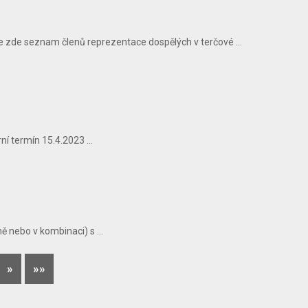
 zde seznam členů reprezentace dospělých v terčové ...
í termín 15.4.2023 ...
 nebo v kombinaci) s ...
»
»»