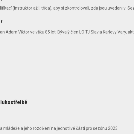
ací (instruktor až I. třída), aby si zkontrolovali, zda jsou uvedeni v Se
or
n Adam Viktor ve věku 85 let. Bývalý člen LO TJ Slavia Karlovy Vary, aktiv
lukostřelbě
mládeže a jeho rozdělení na jednotlivé části pro sezónu 2023.