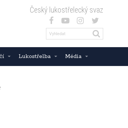
Český lukostřelecký svaz
čí
Lukostřelba
Média
ě