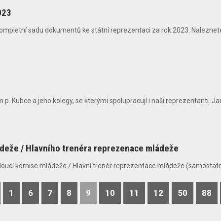
023
ompletní sadu dokumentů ke státní reprezentaci za rok 2023. Naleznete
 Kubce a jeho kolegy, se kterými spolupracují i naši reprezentanti. Jarn
ádeže / Hlavního trenéra reprezenace mládeže
doucí komise mládeže / Hlavní trenér reprezentace mládeže (samostatně
1
6
7
8
9
10
11
12
50
88