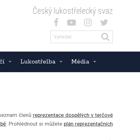
Český lukostřelecký svaz
čí
Lukostřelba
Média
 seznam členů
reprezentace dospělých v terčové
lbě
. Prohlédnout si můžete
plán reprezentačních