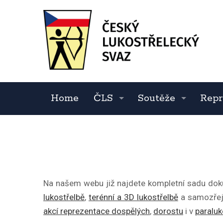
Home
ČLS
Soutěže
Repr
Na našem webu již najdete kompletní sadu dok
lukostřelbě
,
terénní a 3D lukostřelbě
a samozře
akcí reprezentace dospělých
,
dorostu
i v
paraluk