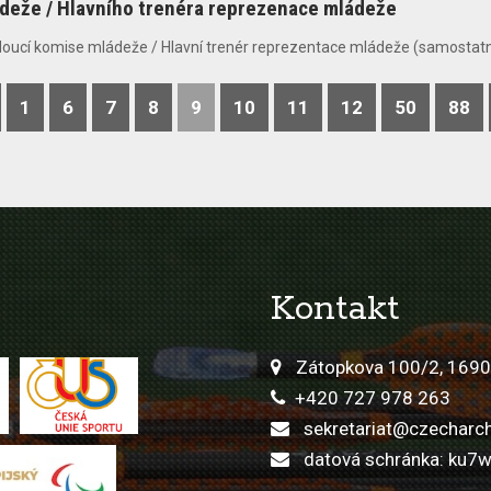
ádeže / Hlavního trenéra reprezenace mládeže
doucí komise mládeže / Hlavní trenér reprezentace mládeže (samostatně
1
6
7
8
9
10
11
12
50
88
Kontakt
Zátopkova 100/2, 1690
+420 727 978 263
sekretariat@czecharch
datová schránka: ku7