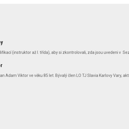
by
ací (instruktor až I. třída), aby si zkontrolovali, zda jsou uvedeni v Se
or
n Adam Viktor ve věku 85 let. Bývalý člen LO TJ Slavia Karlovy Vary, aktiv