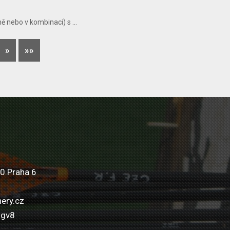
 nebo v kombinaci) s ...
»
»»
0 Praha 6
ery.cz
wgv8