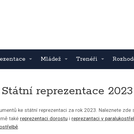
ezentace
Mládež
Trenéři
Rozhod
Státní reprezentace 2023
umentů ke státní reprezentaci za rok 2023. Naleznete zde
jmě také
reprezentaci dorostu
i
reprezantaci v paralukostře
ostřelbě
.