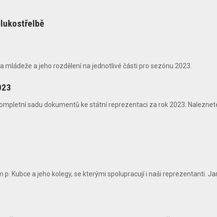
lukostřelbě
mládeže a jeho rozdělení na jednotlivé části pro sezónu 2023.
023
ompletní sadu dokumentů ke státní reprezentaci za rok 2023. Naleznete
 Kubce a jeho kolegy, se kterými spolupracují i naši reprezentanti. Jarn