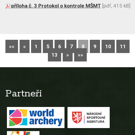
příloha č. 3 Protokol o kontrole MŠMT
[pdf, 415 kB]
««
«
1
5
6
7
8
9
10
11
13
»
»»
Partneři