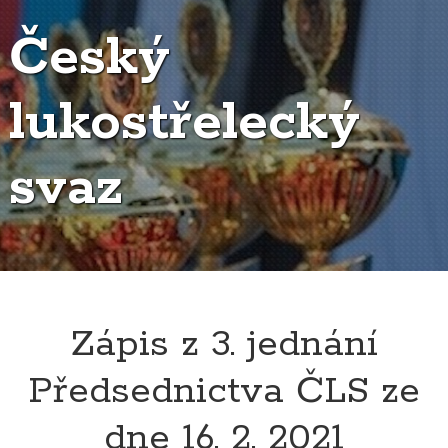
Český
lukostřelecký
svaz
Zápis z 3. jednání
Předsednictva ČLS ze
dne 16. 2. 2021