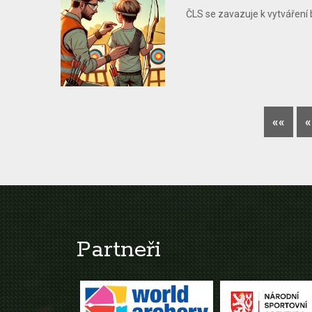
ČLS se zavazuje k vytváření b
««
«
Partneři