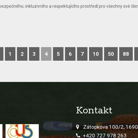
ezpečného, inkluzivního a respektujícího prostředí pro všechny své členy.
1
2
3
4
5
6
7
10
50
88
Kontakt
Zátopkova 100/2, 1690
+420 727 978 263