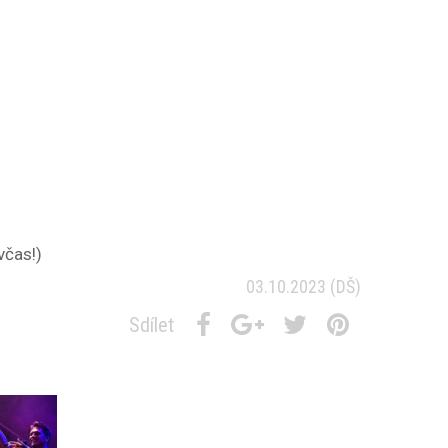
včas!)
03.10.2023
(DŠ)
Sdílet