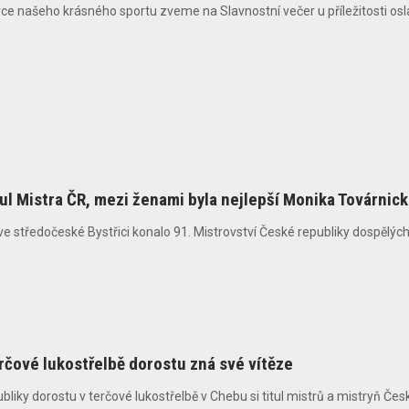
vce našeho krásného sportu zveme na Slavnostní večer u příležitosti osl
tul Mistra ČR, mezi ženami byla nejlepší Monika Továrnic
ve středočeské Bystřici konalo 91. Mistrovství České republiky dospělých 
erčové lukostřelbě dorostu zná své vítěze
bliky dorostu v terčové lukostřelbě v Chebu si titul mistrů a mistryň České