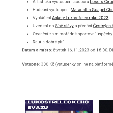
Artistická vystoupení souboru
Losers Cir
Hudební vystoupení
Maranatha Gospel Cho
Vyhlášení
Ankety Lukostřelec roku 2023
Uvedení do
Síně slávy
a předání
Ćestných č
Ocenění za mimořádné sportovní úspěch
Raut a dobré pití
Datum a místo
: čtvrtek 16.11.2023 od 18:00, D
Vstupné
: 300 Kč (vstupenky online na platform