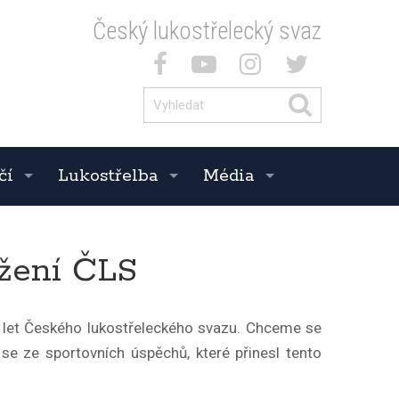
Český lukostřelecký svaz
čí
Lukostřelba
Média
ožení ČLS
0 let Českého lukostřeleckého svazu. Chceme se
se ze sportovních úspěchů, které přinesl tento