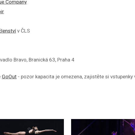
que Company
ir
lenství
v ČLS
y
ivadlo Bravo, Branická 63, Praha 4
ě
GoOut
- pozor kapacita je omezena, zajistěte si vstupenky 