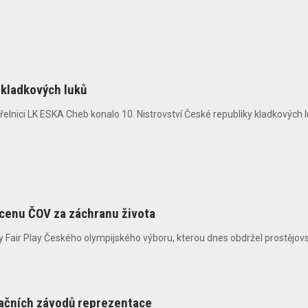
 kladkových luků
řelnici LK ESKA Cheb konalo 10. Nistrovství České republiky kladkových luk
 cenu ČOV za záchranu života
 Fair Play Českého olympijského výboru, kterou dnes obdržel prostějovský
načních závodů reprezentace