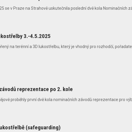
25 se v Praze na Strahově uskutečnila poslední dvě kola Nominačních zá
ukostřelby 3.-4.5.2025
ý na terénní a 3D lukostřelbu, který je vhodný pro rozhodčí, pořadatele 
závodů reprezentace po 2. kole
tějově proběhly první dvě kola nominačních závodů reprezentace pro výbě
lukostřelbě (safeguarding)