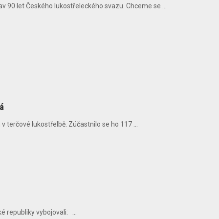
av 90 let Českého lukostřeleckého svazu. Chceme se ...
ká
v terčové lukostřelbě. Zúčastnilo se ho 117 ...
 republiky vybojovali: ...