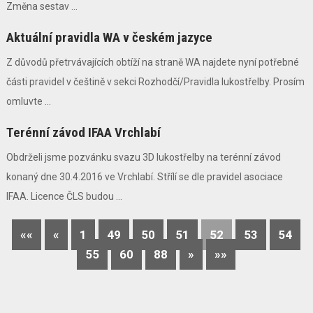
Změna sestav ...
Aktuální pravidla WA v českém jazyce
Z důvodů přetrvávajících obtíží na straně WA najdete nyní potřebné
části pravidel v češtině v sekci Rozhodčí/Pravidla lukostřelby. Prosím
omluvte ...
Terénní závod IFAA Vrchlabí
Obdrželi jsme pozvánku svazu 3D lukostřelby na terénní závod
konaný dne 30.4.2016 ve Vrchlabí. Střílí se dle pravidel asociace
IFAA. Licence ČLS budou ...
««
«
1
49
50
51
52
53
54
55
60
88
»
»»