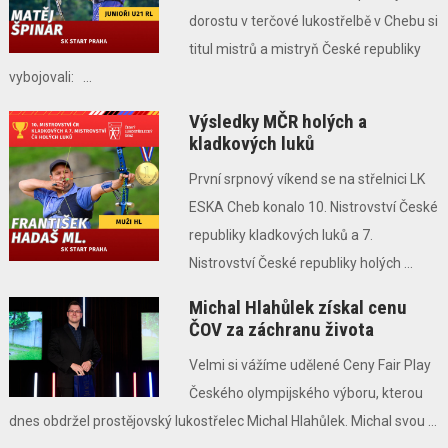
dorostu v terčové lukostřelbě v Chebu si
titul mistrů a mistryň České republiky
vybojovali: ...
Výsledky MČR holých a
kladkových luků
První srpnový víkend se na střelnici LK
ESKA Cheb konalo 10. Nistrovství České
republiky kladkových luků a 7.
Nistrovství České republiky holých ...
Michal Hlahůlek získal cenu
ČOV za záchranu života
Velmi si vážíme udělené Ceny Fair Play
Českého olympijského výboru, kterou
dnes obdržel prostějovský lukostřelec Michal Hlahůlek. Michal svou ...