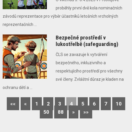
proběhly první dvě kola nominačních
závodů reprezentace pro výběr účastníků letošních vrcholných
reprezentačních ...
Bezpečné prostředí v
lukostřelbě (safeguarding)
ČLS se zavazuje k vytváření
bezpečného, inkluzivního a
respektujícího prostředí pro všechny
své členy. Zvláštní důraz je kladen na
ochranu dětí a ...
««
«
1
2
3
4
5
6
7
10
50
88
»
»»