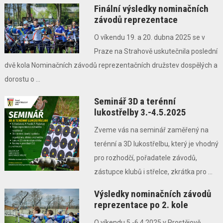
Finální výsledky nominačních
závodů reprezentace
O víkendu 19. a 20. dubna 2025 se v
Praze na Strahově uskutečnila poslední
dvě kola Nominačních závodů reprezentačních družstev dospělých a
dorostu o ...
Seminář 3D a terénní
lukostřelby 3.-4.5.2025
Zveme vás na seminář zaměřený na
terénní a 3D lukostřelbu, který je vhodný
pro rozhodčí, pořadatele závodů,
zástupce klubů i střelce, zkrátka pro ...
Výsledky nominačních závodů
reprezentace po 2. kole
O víkendu 5.-6.4.2025 v Prostějově