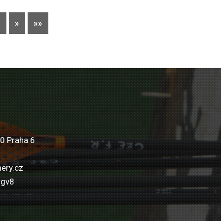
8
»
»»
0 Praha 6
ery.cz
wgv8