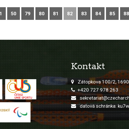
1
50
79
80
81
82
83
84
85
8
Kontakt
Zátopkova 100/2, 1690
+420 727 978 263
sekretariat@czecharch
datová schránka: ku7