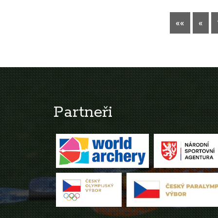
««
«
Partneři