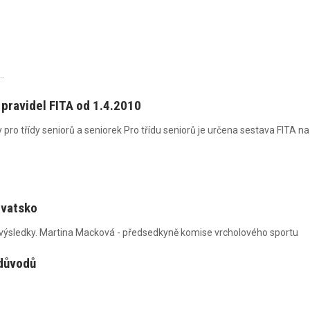
.
pravidel FITA od 1.4.2010
ro třídy seniorů a seniorek Pro třídu seniorů je určena sestava FITA na v
rvatsko
 výsledky. Martina Macková - předsedkyně komise vrcholového sport
 důvodů