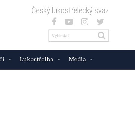
Český lukostřelecký svaz
čí
Lukostřelba
Média