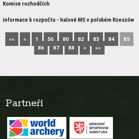
Komise rozhodčích
informace k rozpočtu - halové MS v polském Rzeszów
««
«
1
50
80
82
83
84
85
86
87
88
»
»»
Partneři