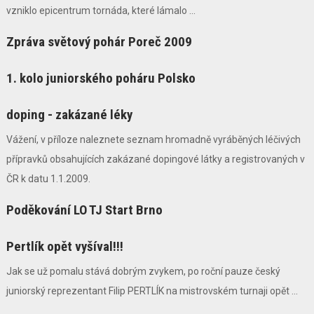
vzniklo epicentrum tornáda, které lámalo ...
Zpráva světový pohár Poreč 2009
1. kolo juniorského poháru Polsko
doping - zakázané léky
Vážení, v příloze naleznete seznam hromadně vyráběných léčivých
přípravků obsahujících zakázané dopingové látky a registrovaných v
ČR k datu 1.1.2009.
Poděkování LO TJ Start Brno
Pertlík opět vyšíval!!!
Jak se už pomalu stává dobrým zvykem, po roční pauze český
juniorský reprezentant Filip PERTLÍK na mistrovském turnaji opět ...