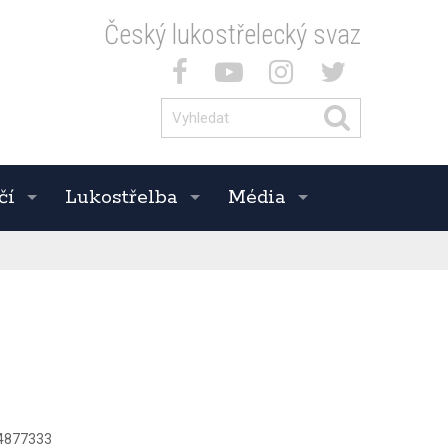
Český lukostřelecký svaz
čí
Lukostřelba
Média
4877333