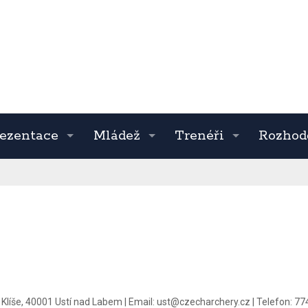
ezentace
Mládež
Trenéři
Rozhod
Klíše, 40001 Ustí nad Labem
|
Email:
ust@czecharchery.cz
|
Telefon:
77