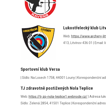
Lukostřelecký klub Lit
Web:
https://www.archery-lit
413, Litvínov 436 01
|
Email:
l
Sportovní klub Versa
|
Sídlo:
Na Losech 1758, 44001 Louny
|
Korespondenční ad
TJ zdravotně postižených Nola Teplice
Web:
https://tj-zp-nola-teplice1.webnode.cz/
|
Adresa luko
Sídlo:
Zelená 2854, 41501 Teplice
|
Korespondenční adres