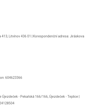
 413, Litvínov 436 01
|
Korespondenční adresa:
Jiráskova
on:
604623366
ice Újezdeček - Pekařská 166/166, Újezdeček - Teplice
|
24128504