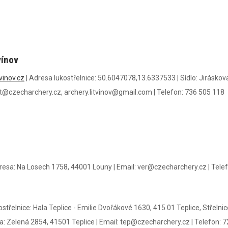
vínov
vinov.cz
|
Adresa lukostřelnice:
50.6047078,13.6337533
|
Sídlo:
Jiráskova
it@czecharchery.cz, archery.litvinov@gmail.com
|
Telefon:
736 505 118
resa:
Na Losech 1758, 44001 Louny
|
Email:
ver@czecharchery.cz
|
Telef
střelnice:
Hala Teplice - Emilie Dvořákové 1630, 415 01 Teplice, Střeln
a:
Zelená 2854, 41501 Teplice
|
Email:
tep@czecharchery.cz
|
Telefon:
7