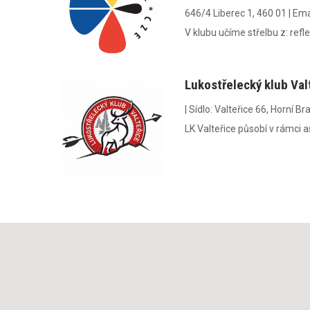
646/4 Liberec 1, 460 01
|
Ema
V klubu učíme střelbu z: refl
Lukostřelecký klub Valt
|
Sídlo:
Valteřice 66, Horní B
LK Valteřice působí v rámci 