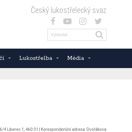
Český lukostřelecký svaz
čí
Lukostřelba
Média
/4 Liberec 1, 460 01
|
Korespondenční adresa:
Dvořákova