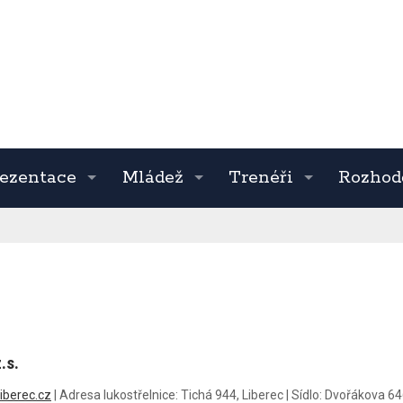
ezentace
Mládež
Trenéři
Rozhod
.s.
iberec.cz
|
Adresa lukostřelnice:
Tichá 944, Liberec
|
Sídlo:
Dvořákova 646