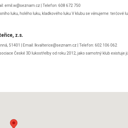
il:
emil.w@seznam.cz
|
Telefon:
608 672 750
exního luku, holého luku, kladkového luku V klubu se věnujeme: terčové lu
eřice, z.s.
ranná, 51401
|
Email:
lkvalterice@seznam.cz
|
Telefon:
602 106 062
asociace České 3D lukostřelby od roku 2012, jako samotný klub existuje j