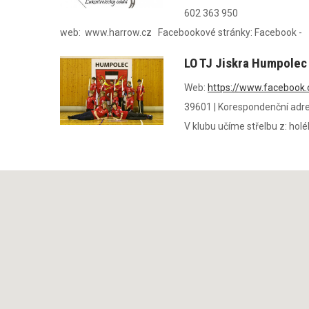
602 363 950
web: www.harrow.cz Facebookové stránky: Facebook - H-
LO TJ Jiskra Humpolec
Web:
https://www.facebook
39601
|
Korespondenční adre
V klubu učíme střelbu z: holé