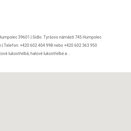
 Humpolec 39601
|
Sídlo:
Tyršovo náměstí 745 Humpolec
m
|
Telefon:
+420 602 404 998 nebo +420 602 363 950
vé lukostřelbě, halové lukostřelbě a ...