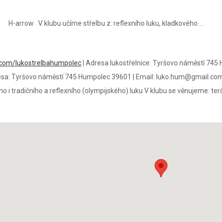
arrow V klubu učíme střelbu z: reflexního luku, kladkového ...
.com/lukostrelbahumpolec
|
Adresa lukostřelnice:
Tyršovo náměstí 745
sa:
Tyršovo náměstí 745 Humpolec 39601
|
Email:
luko.hum@gmail.co
ho i tradičního a reflexního (olympijského) luku V klubu se věnujeme: terčo