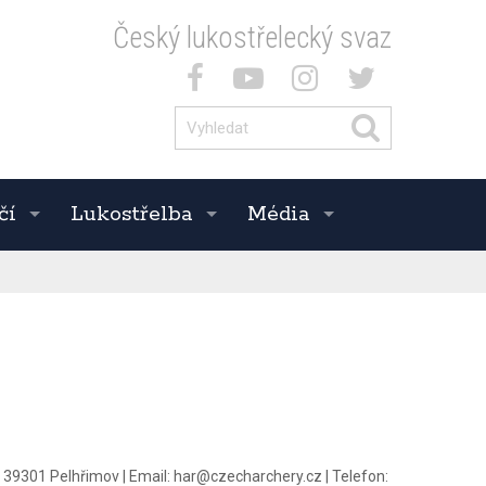
Český lukostřelecký svaz
čí
Lukostřelba
Média
, 39301 Pelhřimov
|
Email:
har@czecharchery.cz
|
Telefon: