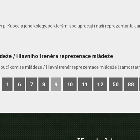
 Kubce a jeho kolegy, se kterými spolupracují i naši reprezentanti. Jarn
ádeže / Hlavního trenéra reprezenace mládeže
doucí komise mládeže / Hlavní trenér reprezentace mládeže (samostatně
1
6
7
8
9
10
11
12
50
88