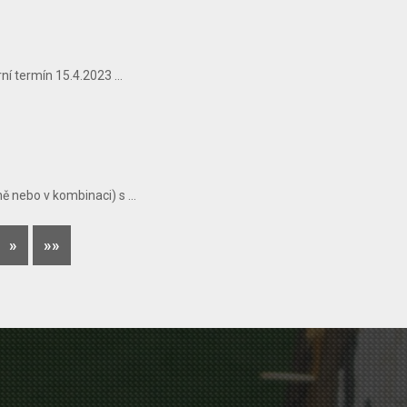
í termín 15.4.2023 ...
 nebo v kombinaci) s ...
»
»»