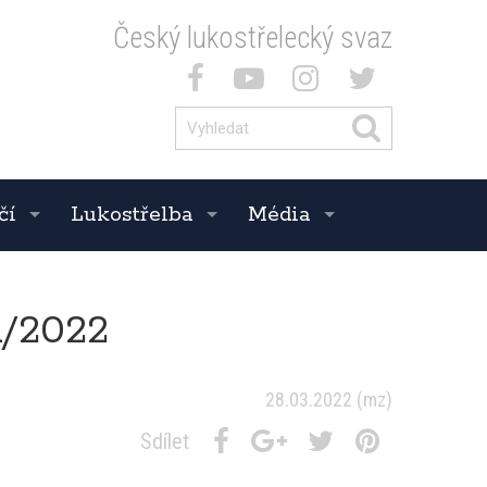
Český lukostřelecký svaz
čí
Lukostřelba
Média
/2022
28.03.2022
(mz)
Sdílet