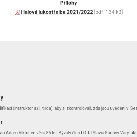
Přílohy
Halová lukostřelba 2021/2022
[pdf, 134 kB]
by
ací (instruktor až I. třída), aby si zkontrolovali, zda jsou uvedeni v Se
or
n Adam Viktor ve věku 85 let. Bývalý člen LO TJ Slavia Karlovy Vary, aktiv