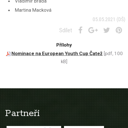
Vladimír Brada
Martina Macková
05.05.2021
(DŠ)
Sdílet
Přílohy
Nominace na European Youth Cup Čatež
[pdf, 100
kB]
Partneři