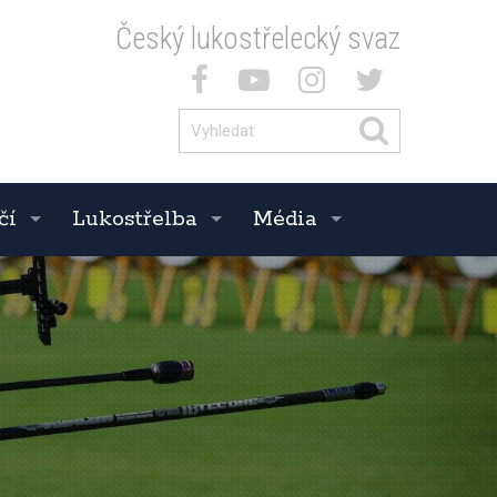
Český lukostřelecký svaz
čí
Lukostřelba
Média