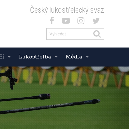
Český lukostřelecký svaz
čí
Lukostřelba
Média