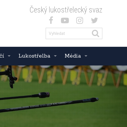
Český lukostřelecký svaz
čí
Lukostřelba
Média