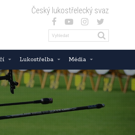
Český lukostřelecký svaz
čí
Lukostřelba
Média